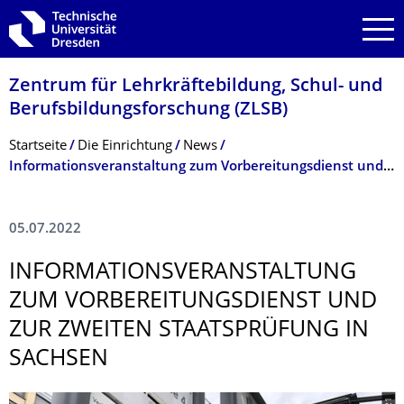
Zur Hauptnavigation springen
Zur Suche springen
Zum Inhalt springen
Zentrum für Lehrkräftebildung, Schul- und
Berufsbildungsfor­schung (ZLSB)
Breadcrumb-Menü
Startseite
Die Einrichtung
News
Informationsveranstaltung zum Vorbereitungsdienst und zur Zweiten Staatsprüfung in Sachsen
05.07.2022
INFORMATIONS­VERANSTALTUNG
ZUM VORBEREITUNGS­DIENST UND
ZUR ZWEITEN STAATSPRÜFUNG IN
SACHSEN