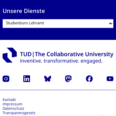
Unsere Dienste
Instagram
LinkedIn
Bluesky
Mastodon
Facebook
Yout
Kontakt
Impressum
Datenschutz
Transparenzgesetz