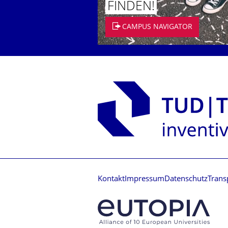
FINDEN!
CAMPUS NAVIGATOR
Kontakt
Impressum
Datenschutz
Trans