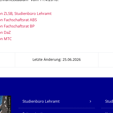
Lehramtsstudium" vom 11.4.2018:
on ZLSB, Studienbüro Lehramt
on Fachschaftsrat ABS
on Fachschaftsrat BP
on DaZ
ion MTC
Letzte Änderung: 25.06.2026
Unsere Dienste
© Smarterpix / tomert
Studienbüro Lehramt
Stud