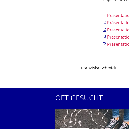
Aspekte im 
Präsentati
Präsentati
Präsentati
Präsentati
Präsentat
Zu dieser Seite
Franziska Schmidt
OFT GESUCHT