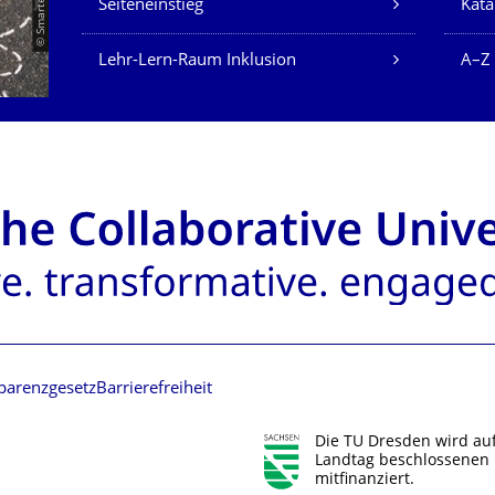
Seiteneinstieg
Kata
Lehr-Lern-Raum Inklusion
A–Z
parenzgesetz
Barrierefreiheit
Die TU Dresden wird au
Landtag beschlossenen 
mitfinanziert.