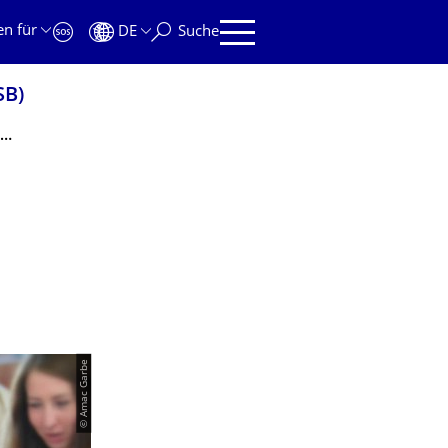
en für
DE
Suche
SB)
Präsentation zur Infoveranstaltung "Organisatorische Aspekte im Lehramtsstudium"
© Amac Garbe