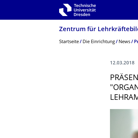
Zur Hauptnavigation springen
Zur Suche springen
Zum Inhalt springen
Zentrum für Lehrkräftebil
Breadcrumb-Menü
Startseite
Die Einrichtung
News
12.03.2018
PRÄSEN
"ORGAN
LEHRA