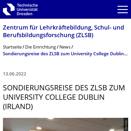
Zur Hauptnavigation springen
Zur Suche springen
Zum Inhalt springen
Zentrum für Lehrkräftebildung, Schul- und
Berufsbildungsfor­schung (ZLSB)
Breadcrumb-Menü
Startseite
Die Einrichtung
News
Sondierungsreise des ZLSB zum University College Dublin (Irland)
13.06.2022
SONDIERUNGSREI­SE DES ZLSB ZUM
UNIVERSITY COLLEGE DUBLIN
(IRLAND)
© Peggy Germer