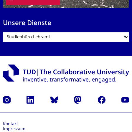
Unsere Dienste
Instagram
LinkedIn
Bluesky
Mastodon
Facebook
Yout
Kontakt
Impressum