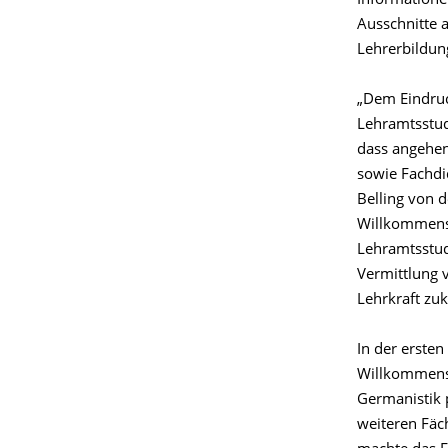
Informatione
Ausschnitte 
Lehrerbildun
„Dem Eindruc
Lehramtsstud
dass angehen
sowie Fachdi
Belling von d
Willkommensb
Lehramtsstud
Vermittlung 
Lehrkraft z
In der erste
Willkommensb
Germanistik 
weiteren Fäc