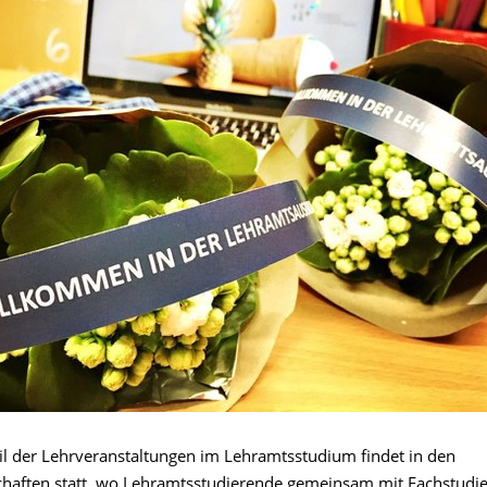
eil der Lehrveranstaltungen im Lehramtsstudium findet in den
haften statt, wo Lehramtsstudierende gemeinsam mit Fachstudi