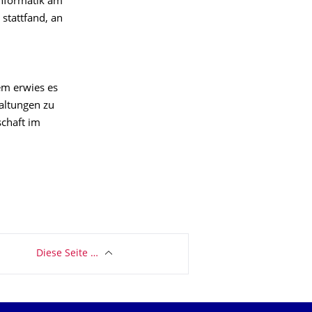
Informatik am
stattfand, an
dem erwies es
taltungen zu
schaft im
Diese Seite …