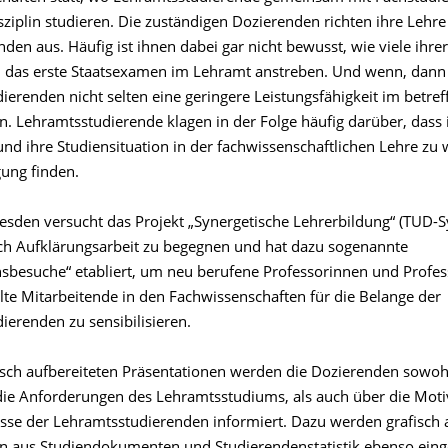
sziplin studieren. Die zuständigen Dozierenden richten ihre Lehr
den aus. Häufig ist ihnen dabei gar nicht bewusst, wie viele ihrer
 das erste Staatsexamen im Lehramt anstreben. Und wenn, dann
ierenden nicht selten eine geringere Leistungsfähigkeit im betre
n. Lehramtsstudierende klagen in der Folge häufig darüber, dass 
nd ihre Studiensituation in der fachwissenschaftlichen Lehre zu 
gung finden.
esden versucht das Projekt „Synergetische Lehrerbildung“ (TUD-S
h Aufklärungsarbeit zu begegnen und hat dazu sogenannte
besuche“ etabliert, um neu berufene Professorinnen und Profe
lte Mitarbeitende in den Fachwissenschaften für die Belange der
ierenden zu sensibilisieren.
fisch aufbereiteten Präsentationen werden die Dozierenden sowoh
ie Anforderungen des Lehramtsstudiums, als auch über die Moti
sse der Lehramtsstudierenden informiert. Dazu werden grafisch a