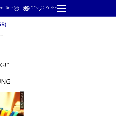
en für
DE
Suche
SB)
en in der Lehramtsausbildung!" Sensibilisierung von Dozierenden der Fachwissenschaften für die Lehrerbildung
G!"
UNG
© A. Besand