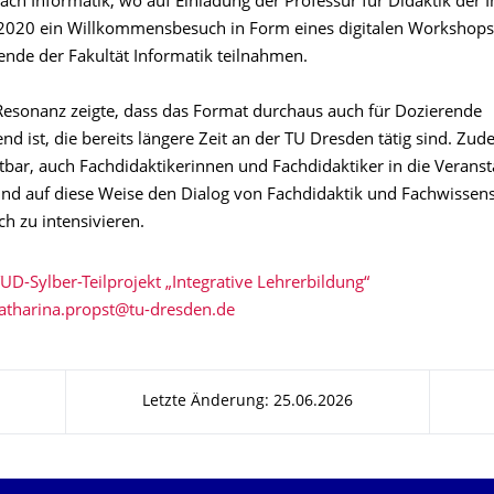
ach Informatik, wo auf Einladung der Professur für Didaktik der 
2020 ein Willkommensbesuch in Form eines digitalen Workshops 
nde der Fakultät Informatik teilnahmen.
 Resonanz zeigte, dass das Format durchaus auch für Dozierende
d ist, die bereits längere Zeit an der TU Dresden tätig sind. Zu
htbar, auch Fachdidaktikerinnen und Fachdidaktiker in die Verans
 und auf diese Weise den Dialog von Fachdidaktik und Fachwissen
ch zu intensivieren.
D-Sylber-Teilprojekt „Integrative Lehrerbildung“
Letzte Änderung: 25.06.2026