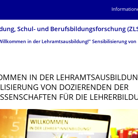
Information
dung, Schul- und Berufsbildungsfor­schung (ZL
"Willkomm
OMMEN IN DER LEHRAMTSAUSBIL­DUN
ILISIE­RUNG VON DOZIERENDEN DER
SSEN­SCHAFTEN FÜR DIE LEHRERBILD