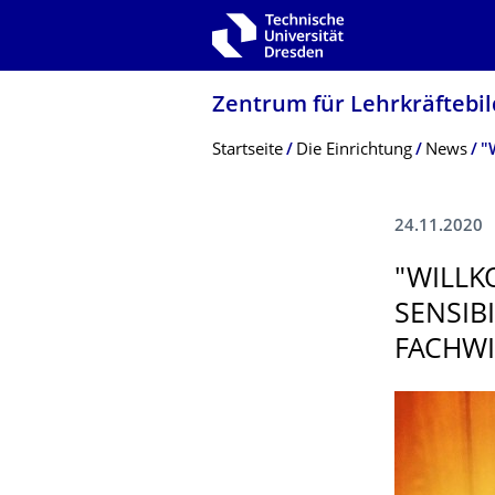
Zur Hauptnavigation springen
Zur Suche springen
Zum Inhalt springen
Zentrum für Lehrkräftebil
Breadcrumb-Menü
Startseite
Die Einrichtung
News
24.11.2020
"WILLK
SENSIB
FACHWI