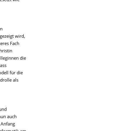
esetzt wie
on
ezeigt wird,
teres Fach
ristin
olleginnen die
dass
ell für die
rolle als
 und
 nun auch
n Anfang