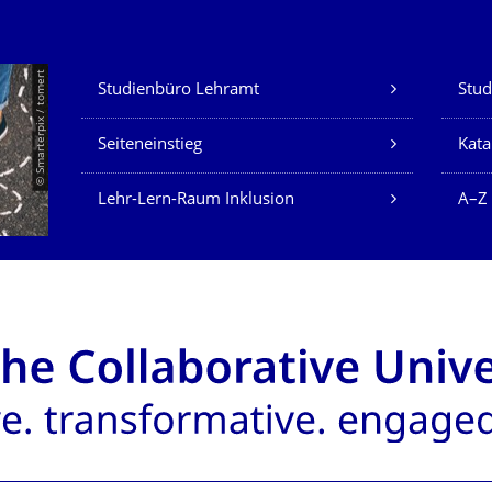
Unsere Dienste
© Smarterpix / tomert
Studienbüro Lehramt
Stud
Seiteneinstieg
Kata
Lehr-Lern-Raum Inklusion
A–Z