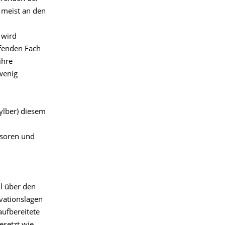
e meist an den
 wird
ffenden Fach
ihre
wenig
ylber) diesem
ssoren und
l über den
vationslagen
ufbereitete