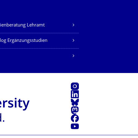
ienberatung Lehramt
log Ergänzungsstudien
Instagram
LinkedIn
Bluesky
Mastodon
Facebook
Youtube