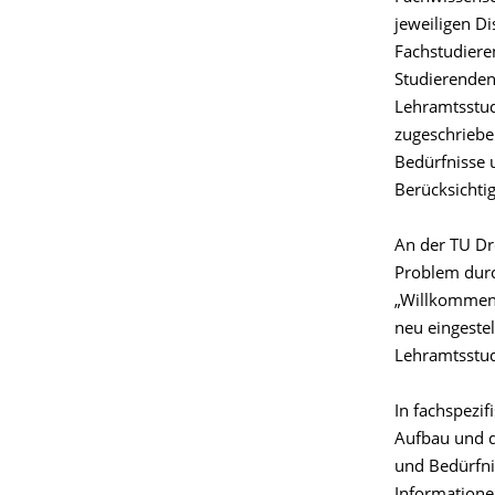
jeweiligen Di
Fachstudieren
Studierenden
Lehramtsstud
zugeschriebe
Bedürfnisse u
Berücksichti
An der TU Dr
Problem durc
„Willkommens
neu eingestel
Lehramtsstud
In fachspezi
Aufbau und d
und Bedürfni