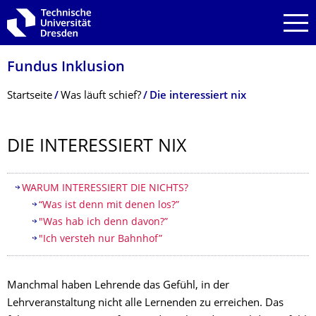
Zur Hauptnavigation springen
Zur Suche springen
Zum Inhalt springen
Fundus Inklusion
Breadcrumb-Menü
Startseite
Was läuft schief?
Die interessiert nix
DIE INTERESSIERT NIX
Inhaltsverzeichnis
WARUM INTERESSIERT DIE NICHTS?
“Was ist denn mit denen los?”
"Was hab ich denn davon?”
"Ich versteh nur Bahnhof”
Manchmal haben Lehrende das Gefühl, in der
Lehrveranstaltung nicht alle Lernenden zu erreichen. Das