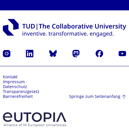
Instagram
LinkedIn
Bluesky
Mastodon
Facebook
Yout
Kontakt
Impressum
Datenschutz
Transparenzgesetz
Springe zum Seitenanfang
Barrierefreiheit