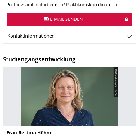
Prüfungsamtsmitarbeiterin/ Praktikumskoordinatorin
E-MAIL SENDEN
Kontaktinformationen
Studiengangsentwicklung
© M. Kretzschmar
Name
Frau
Bettina
Höhne