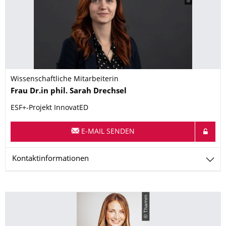
Wissenschaftliche Mitarbeiterin
Name
Frau
Dr.in phil.
Sarah
Drechsel
ESF+-Projekt InnovatED
E-MAIL SENDEN
Kontaktinformationen
© Thamm