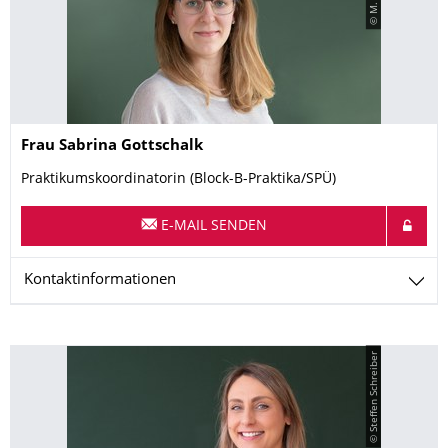
Name
Frau
Sabrina
Gottschalk
Praktikumskoordinatorin (Block-B-Praktika/SPÜ)
E-MAIL SENDEN
Kontaktinformationen
© Steffen Schreiber