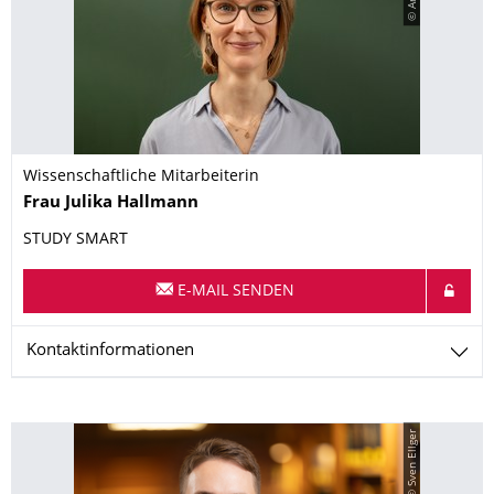
Wissenschaftliche Mitarbeiterin
Name
Frau
Julika
Hallmann
STUDY SMART
E-MAIL SENDEN
Kontaktinformationen
© Sven Ellger