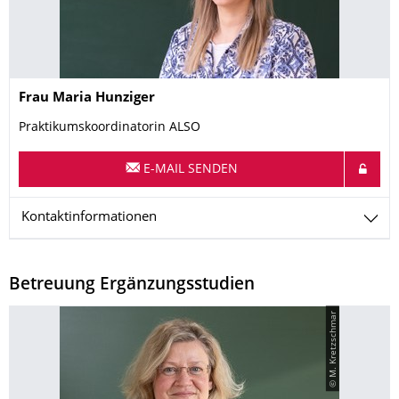
Name
Frau
Maria
Hunziger
Praktikumskoordinatorin ALSO
E-MAIL SENDEN
Kontaktinformationen
Betreuung Ergänzungsstudien
© M. Kretzschmar