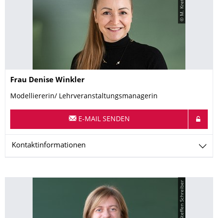
© M. Kretzschmar
Name
Frau
Denise
Winkler
Modelliererin/ Lehrveranstaltungsmanagerin
E-MAIL SENDEN
Kontaktinformationen
© Steffen Schreiber