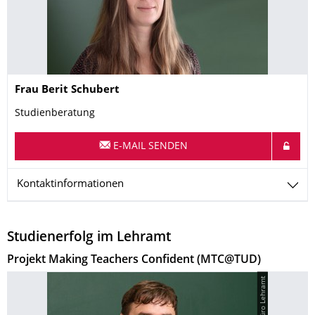
Name
Frau
Berit
Schubert
Studienberatung
E-MAIL SENDEN
Kontaktinformationen
Studienerfolg im Lehramt
Projekt Making Teachers Confident (MTC@TUD)