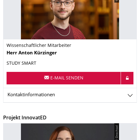
Wissenschaftlicher Mitarbeiter
Name
Herr
Anton
Kürzinger
STUDY SMART
E-MAIL SENDEN
Kontaktinformationen
Projekt InnovatED
© Drechsel