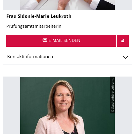
Name
Frau
Sidonie-Marie
Leukroth
Prüfungsamtsmitarbeiterin
E-MAIL SENDEN
Kontaktinformationen
© Studienbüro Lehramt