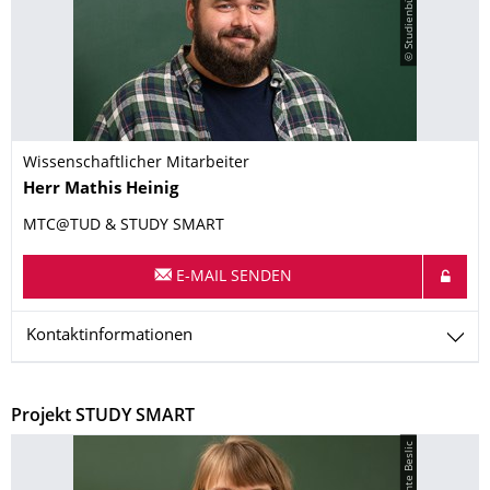
© Studienbüro Lehramt
Wissenschaftlicher Mitarbeiter
Name
Herr
Mathis
Heinig
MTC@TUD & STUDY SMART
E-MAIL SENDEN
Kontaktinformationen
Projekt STUDY SMART
© Ante Beslic