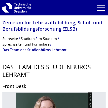
Zur Hauptnavigation springen
Zur Suche springen
Zum Inhalt springen
Zentrum für Lehrkräftebildung, Schul- und
Berufsbildungsfor­schung (ZLSB)
Breadcrumb-Menü
Startseite
Studium
Im Studium
Sprechzeiten und Formulare
Das Team des Studienbüros Lehramt
DAS TEAM DES STUDIENBÜROS
LEHRAMT
Front Desk
© Steffen Schreiber