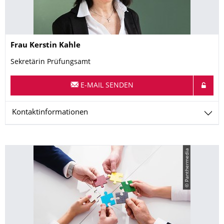
Name
Frau
Kerstin
Kahle
Sekretärin Prüfungsamt
E-MAIL SENDEN
Kontaktinformationen
© Panthermedia