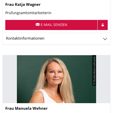
Name
Frau
Katja
Wagner
Prüfungsamtsmitarbeiterin
E-MAIL SENDEN
Kontaktinformationen
© Studienbüro Lehramt
Name
Frau
Manuela
Wehner