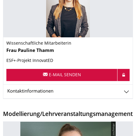
Wissenschaftliche Mitarbeiterin
Name
Frau
Pauline
Thamm
ESF+-Projekt InnovatED
E-MAIL SENDEN
Kontaktinformationen
Modellierung/Lehrveranstaltungsmanagement