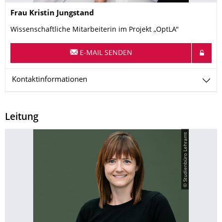
Name
Frau
Kristin
Jungstand
Wissenschaftliche Mitarbeiterin im Projekt „OptLA"
E-MAIL SENDEN
Kontaktinformationen
Leitung
© Studienbüro Lehramt