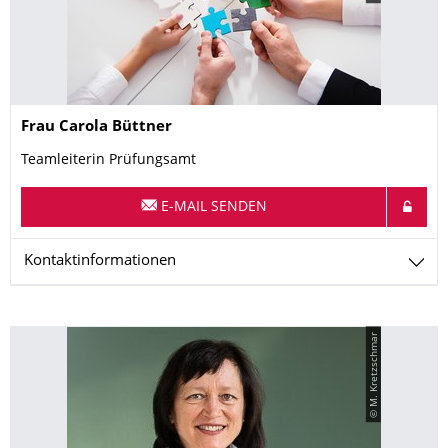
Name
Frau
Carola
Büttner
Teamleiterin Prüfungsamt
E-MAIL SENDEN
Kontaktinformationen
© M. Kretzschmar