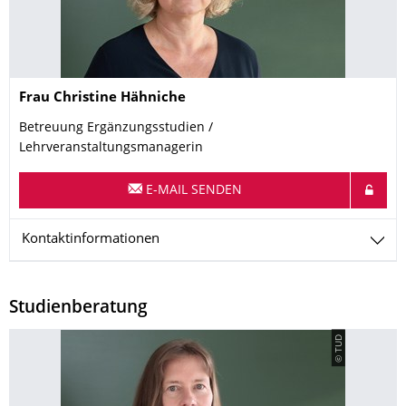
Name
Frau
Christine
Hähniche
Betreuung Ergänzungsstudien /
Lehrveranstaltungsmanagerin
E-MAIL SENDEN
Kontaktinformationen
Studienberatung
© TUD