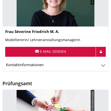
Name
Frau
Séverine
Friedrich
M. A.
Modelliererin/ Lehrveranstaltungsmanagerin
E-MAIL SENDEN
Kontaktinformationen
Prüfungsamt
© Panthermedia