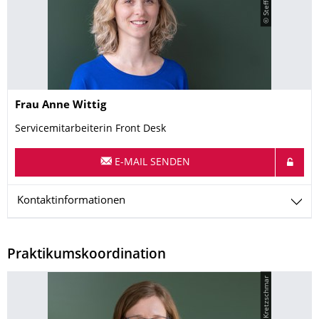
Name
Frau
Anne
Wittig
Servicemitarbeiterin Front Desk
E-MAIL SENDEN
Kontaktinformationen
Praktikumskoordination
© M. Kretzschmar