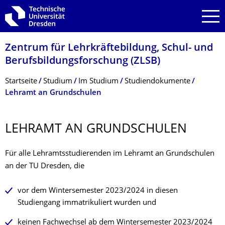
Zur Hauptnavigation springen
Zur Suche springen
Zum Inhalt springen
Zentrum für Lehrkräftebildung, Schul- und
Berufsbildungsfor­schung (ZLSB)
Breadcrumb-Menü
Startseite
Studium
Im Studium
Studiendokumente
Lehramt an Grundschulen
LEHRAMT AN GRUNDSCHULEN
Für alle Lehramtsstudierenden im Lehramt an Grundschulen
an der TU Dresden, die
vor dem Wintersemester 2023/2024 in diesen
Studiengang immatrikuliert wurden und
keinen Fachwechsel ab dem Wintersemester 2023/2024