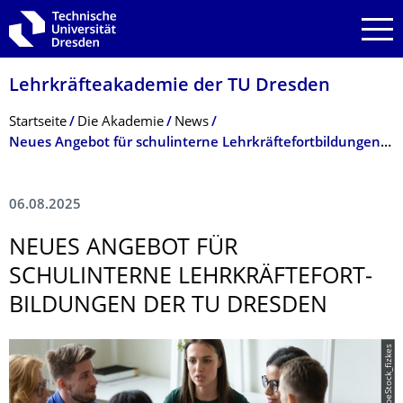
Zur Hauptnavigation springen
Zur Suche springen
Zum Inhalt springen
Lehrkräfteakademie der TU Dresden
Breadcrumb-Menü
Startseite
Die Akademie
News
Neues Angebot für schulinterne Lehrkräftefortbildungen der TU Dresden
06.08.2025
NEUES ANGEBOT FÜR
SCHULINTERNE LEHRKRÄFTEFORT­
BILDUNGEN DER TU DRESDEN
© AdobeStock_fizkes