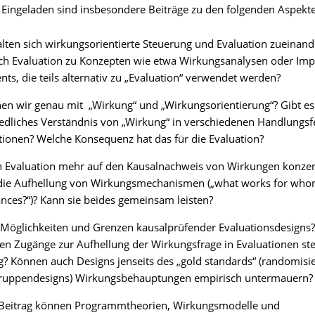
n. Eingeladen sind insbesondere Beiträge zu den folgenden Aspekt
lten sich wirkungsorientierte Steuerung und Evaluation zueinand
ich Evaluation zu Konzepten wie etwa Wirkungsanalysen oder Imp
ts, die teils alternativ zu „Evaluation“ verwendet werden?
n wir genau mit „Wirkung“ und „Wirkungsorientierung“? Gibt es
edliches Verständnis von „Wirkung“ in verschiedenen Handlungsf
tionen? Welche Konsequenz hat das für die Evaluation?
ch Evaluation mehr auf den Kausalnachweis von Wirkungen konzen
 die Aufhellung von Wirkungsmechanismen („what works for who
nces?“)? Kann sie beides gemeinsam leisten?
 Möglichkeiten und Grenzen kausalprüfender Evaluationsdesigns
ven Zugänge zur Aufhellung der Wirkungsfrage in Evaluationen st
? Können auch Designs jenseits des „gold standards“ (randomisie
gruppendesigns) Wirkungsbehauptungen empirisch untermauern?
Beitrag können Programmtheorien, Wirkungsmodelle und