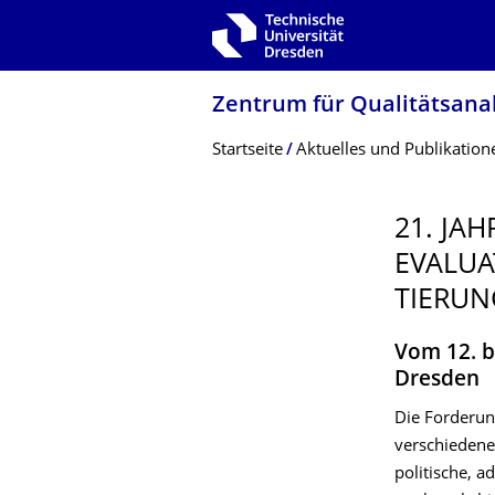
Zur Hauptnavigation springen
Zur Suche springen
Zum Inhalt springen
Zentrum für Qualitätsana
Breadcrumb-Menü
Startseite
Aktuelles und Publikation
21. JA
EVALUA
TIERUN
Vom 12. b
Dresden
Die Forderun
verschiedene
politische, 