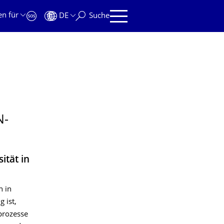
en für
DE
Suche
N­
ität in
n in
 ist,
prozesse