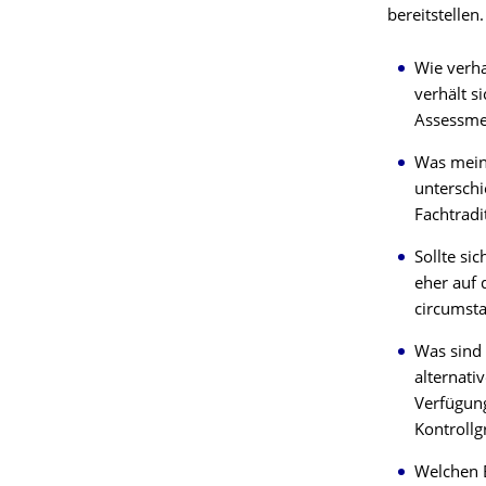
bereitstelle
Wie verha
verhält s
Assessmen
Was meine
unterschi
Fachtradi
Sollte si
eher auf
circumsta
Was sind
alternati
Verfügung
Kontroll
Welchen 