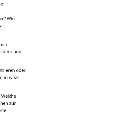
en:
er? Wie
act
 ein
eldern und
trieren oder
m in what
? Welche
ehen zur
rte