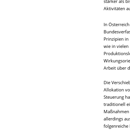
stärker als 
Aktivitäten a
In Österreich
Bundesverfas
Prinzipien in
wie in viele
Produktionsl
Wirkungsorie
Arbeit über 
Die Verschie
Allokation v
Steuerung ha
traditionell
Maßnahmen in
allerdings a
folgenreiche 