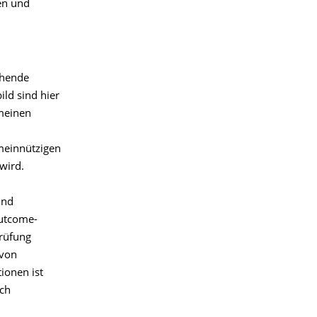
en und
chende
ld sind hier
emeinen
meinnützigen
wird.
und
Outcome-
prüfung
 von
ionen ist
ich