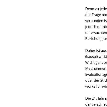
Denn zu jede
der Frage na
verbunden is
jedoch oft ni
untersuchten
Beziehung sel
Daher ist au
(kausal) wirk
Wichtiger vo
Maßnahmen wi
Evaluationsg
oder der Sti
works for wh
Die 21. Jahre
der verschie