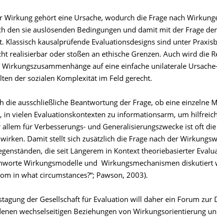
r Wirkung gehört eine Ursache, wodurch die Frage nach Wirkun
ch den sie auslösenden Bedingungen und damit mit der Frage der 
t. Klassisch kausalprüfende Evaluationsdesigns sind unter Praxi
cht realisierbar oder stoßen an ethische Grenzen. Auch wird die 
 Wirkungszusammenhänge auf eine einfache unilaterale Ursache
ten der sozialen Komplexität im Feld gerecht.
ch die ausschließliche Beantwortung der Frage, ob eine einzeln
t, in vielen Evaluationskontexten zu informationsarm, um hilfreich
r allem für Verbesserungs- und Generalisierungszwecke ist oft di
rken. Damit stellt sich zusätzlich die Frage nach der Wirkungs
egenständen, die seit Längerem in Kontext theoriebasierter Evalu
chworte Wirkungsmodelle und Wirkungsmechanismen diskutiert 
om in what circumstances?“; Pawson, 2003).
stagung der Gesellschaft für Evaluation will daher ein Forum zur 
denen wechselseitigen Beziehungen von Wirkungsorientierung un