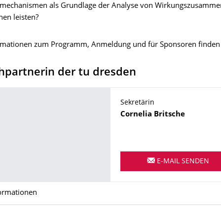
mechanismen als Grundlage der Analyse von Wirkungszusamme
nen leisten?
ormationen zum Programm, Anmeldung und für Sponsoren finden
hpartnerin der tu dresden
Sekretärin
Name
Cornelia
Britsche
E-MAIL SENDEN
ormationen