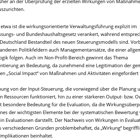
bisher an der Überprüfung der erzielten Wirkungen von Maßnahm
uszurichten.
 etwa ist die wirkungsorientierte Verwaltungsführung explizit im
sungs- und Bundeshaushaltsgesetz verankert, während entspre
 Deutschland Bestandteil des neuen Steuerungsmodells sind. Vorbi
n anderen Politikfeldern auch Managementansätze, die einer allg
ogik folgen. Auch im Non-Profit-Bereich gewinnt das Thema
ntierung an Bedeutung, da zunehmend eine Legitimation der ge
den „Social Impact“ von Maßnahmen und Aktivitäten eingefordert 
bung von der Input-Steuerung, die vorwiegend über die Planung 
on Ressourcen funktioniert, hin zu einer stärkeren Output- bzw. 
t besondere Bedeutung für die Evaluation, da die Wirkungsüber
 eines der wichtigsten Elemente bei der systematischen Bewertung
 Evaluationen darstellt. Der Nachweis von Wirkungen in Evaluat
us verschiedenen Gründen problembehaftet, da „Wirkung“ begriffl
Implikationen beinhaltet.