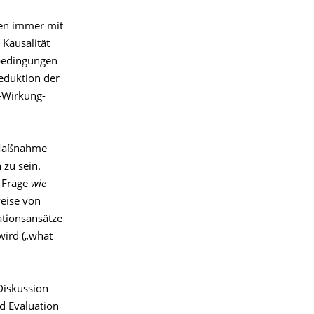
gen immer mit
Kausalität
sbedingungen
Reduktion der
-Wirkung-
e Maßnahme
 zu sein.
e Frage
wie
weise von
ationsansätze
wird („what
Diskussion
d Evaluation