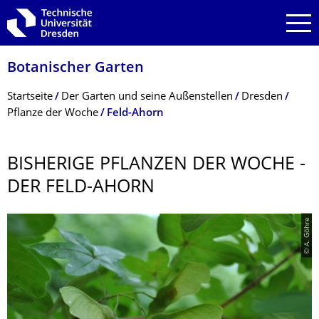
Zur Hauptnavigation springen
Zur Suche springen
Zum Inhalt springen
Botanischer Garten
Breadcrumb-Menü
Startseite
Der Garten und seine Außenstellen
Dresden
Pflanze der Woche
Feld-Ahorn
BISHERIGE PFLANZEN DER WOCHE -
DER FELD-AHORN
© A. Göhre