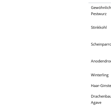
Gewöhnlic
Pestwurz
Stinkkohl
Scheinparro
Anodendro
Winterling
Haar-Ginste
Drachenba
Agave