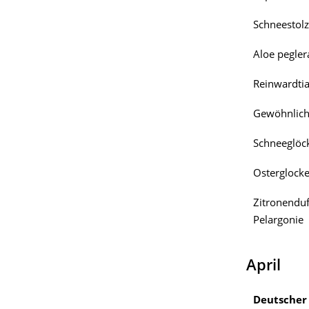
Schneestolz
Aloe pegler
Reinwardti
Gewöhnlich
Schneeglöc
Osterglock
Zitronenduf
Pelargonie
April
Deutsche