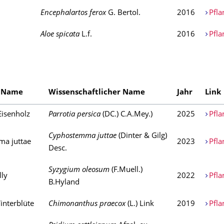
Encephalartos ferox
G. Bertol.
2016
Pfla
Aloe spicata
L.f.
2016
Pfla
r Name
Wissenschaftlicher Name
Jahr
Link
Eisenholz
Parrotia persica
(DC.) C.A.Mey.)
2025
Pfla
Cyphostemma juttae
(Dinter & Gilg)
a juttae
2023
Pfla
Desc.
Syzygium oleosum
(F.Muell.)
lly
2022
Pfla
B.Hyland
interblüte
Chimonanthus praecox
(L.) Link
2019
Pfla