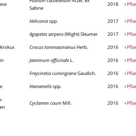
Psidium cattleianum
Afzel. ex
ave
2018
Pfla
Sabine
Heliconia
spp.
2017
Pfla
Agapetes serpens
(Wight) Sleumer
2017
Pfla
 Krokus
Crocus tommasinianus
Herb.
2016
Pfla
in
Jasminum officinale
L.
2016
Pfla
Freycinetia cumingiana
Gaudich.
2016
Pfla
e
Hamamelis
spp.
2016
Pfla
s-
Cyclamen coum
Mill.
2016
Pfla
hen