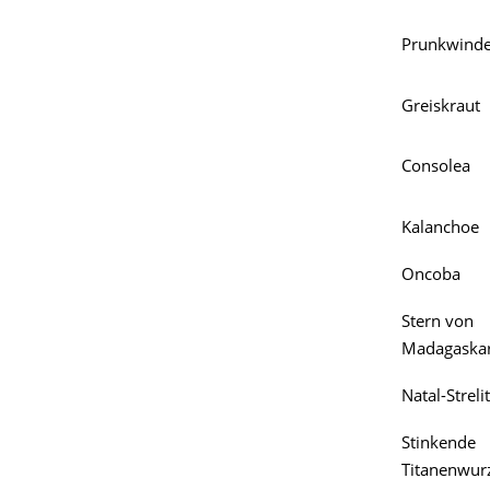
Prunkwind
Greiskraut
Consolea
Kalanchoe
Oncoba
Stern von
Madagaska
Natal-Streli
Stinkende
Titanenwur