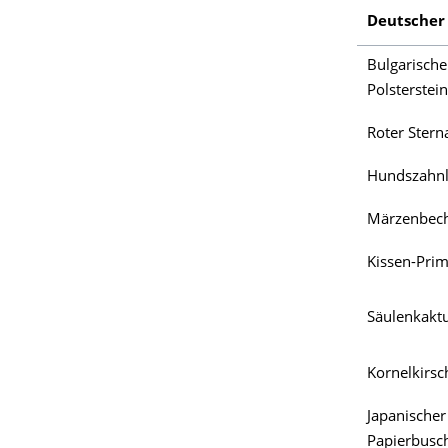
Deutsche
Bulgarische
Polsterstei
Roter Stern
Hundszahnli
Märzenbec
Kissen-Prim
Säulenkakt
Kornelkirsc
Japanischer
Papierbusc