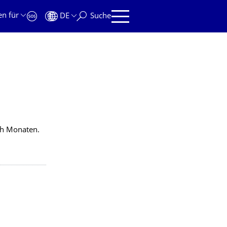
en für
DE
Suche
ch Monaten.