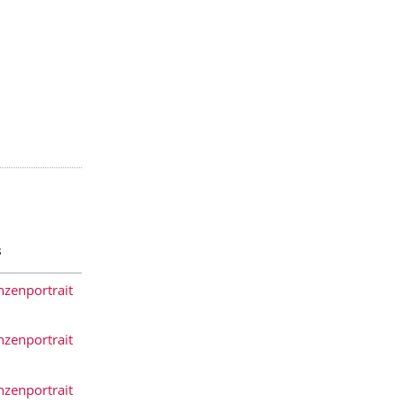
s
nzenportrait
nzenportrait
nzenportrait