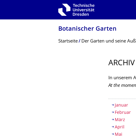
Zur Hauptnavigation springen
Zur Suche springen
Zum Inhalt springen
Botanischer Garten
Breadcrumb-Menü
Startseite
Der Garten und seine Auß
ARCHIV
In unserem A
At the moment
Inhaltsv
Januar
Februar
März
April
Mai