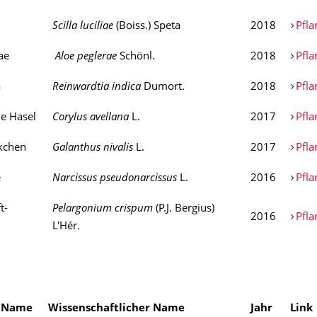
Scilla luciliae
(Boiss.) Speta
2018
Pfla
ae
Aloe peglerae
Schönl.
2018
Pfla
a
Reinwardtia indica
Dumort.
2018
Pfla
e Hasel
Corylus avellana
L.
2017
Pfla
kchen
Galanthus nivalis
L.
2017
Pfla
e
Narcissus pseudonarcissus
L.
2016
Pfla
t-
Pelargonium crispum
(P.J. Bergius)
2016
Pfla
L'Hér.
r Name
Wissenschaftlicher Name
Jahr
Link