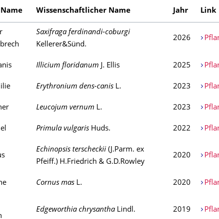
r Name
Wissenschaftlicher Name
Jahr
Link
r
Saxifraga ferdinandi-coburgi
2026
Pfla
nbrech
Kellerer&Sünd.
anis
Illicium floridanum
J. Ellis
2025
Pfla
lie
Erythronium dens-canis
L.
2023
Pfla
her
Leucojum vernum
L.
2023
Pfla
el
Primula vulgaris
Huds.
2022
Pfla
Echinopsis terscheckii
(J.Parm. ex
us
2020
Pfla
Pfeiff.) H.Friedrich & G.D.Rowley
he
Cornus mas
L.
2020
Pfla
Edgeworthia chrysantha
Lindl.
2019
Pfla
h