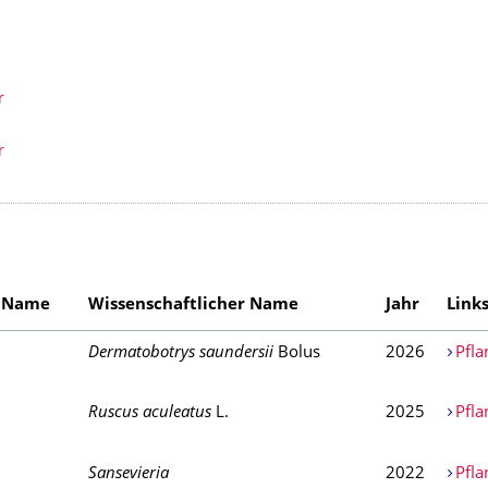
r
r
r Name
Wissenschaftlicher Name
Jahr
Link
Dermatobotrys saundersii
Bolus
2026
Pfla
Ruscus aculeatus
L.
2025
Pfla
Sansevieria
2022
Pfla