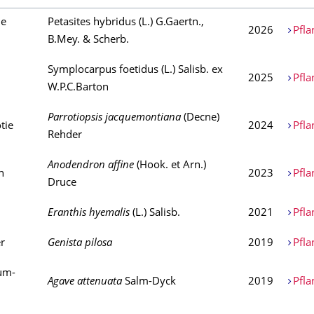
he
Petasites hybridus (L.) G.Gaertn.,
2026
Pfla
B.Mey. & Scherb.
Symplocarpus foetidus (L.) Salisb. ex
2025
Pfla
W.P.C.Barton
Parrotiopsis jacquemontiana
(Decne)
tie
2024
Pfla
Rehder
Anodendron affine
(Hook. et Arn.)
n
2023
Pfla
Druce
Eranthis hyemalis
(L.) Salisb.
2021
Pfla
r
Genista pilosa
2019
Pfla
um-
Agave attenuata
Salm-Dyck
2019
Pfla