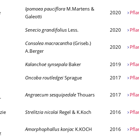
Ipomoea pauciflora
M.Martens &
e
2020
Pfla
Galeotti
Senecio grandifolius
Less.
2020
Pfla
Consolea macracantha
(Griseb.)
2020
Pfla
A.Berger
Kalanchoë synsepala
Baker
2019
Pfla
Oncoba routledgei
Sprague
2017
Pfla
Angraecum sesquipedale
Thouars
2017
Pfla
r
tzie
Strelitzia nicolai
Regel & K.Koch
2016
Pfla
Amorphophallus konjac
K.KOCH
2016
Pfla
z