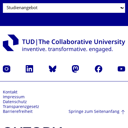
Instagram
LinkedIn
Bluesky
Mastodon
Facebook
Yout
Kontakt
Impressum
Datenschutz
Transparenzgesetz
Springe zum Seitenanfang
Barrierefreiheit