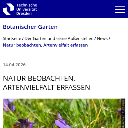
Zur Hauptnavigation springen
Zur Suche springen
Zum Inhalt springen
Botanischer Garten
Breadcrumb-Menü
Startseite
Der Garten und seine Außenstellen
News
Natur beobachten, Artenvielfalt erfassen
14.04.2026
NATUR BEOBACHTEN,
ARTENVIELFALT ERFASSEN