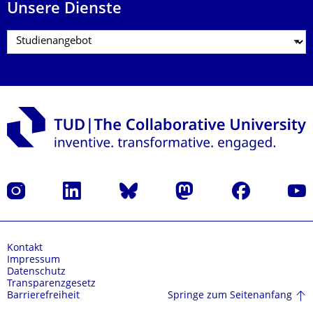
Unsere Dienste
Instagram
LinkedIn
Bluesky
Mastodon
Facebook
Yout
Kontakt
Impressum
Datenschutz
Transparenzgesetz
Springe zum Seitenanfang
Barrierefreiheit