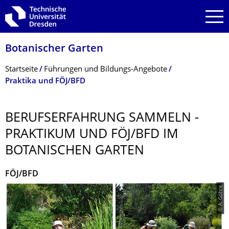
Zur Hauptnavigation springen
Zur Suche springen
Zum Inhalt springen
Botanischer Garten
Breadcrumb-Menü
Startseite
Führungen und Bildungs-Angebote
Praktika und FÖJ/BFD
BERUFSERFAHRUNG SAMMELN -
PRAKTIKUM UND FÖJ/BFD IM
BOTANISCHEN GARTEN
FÖJ/BFD
© A. Göhre