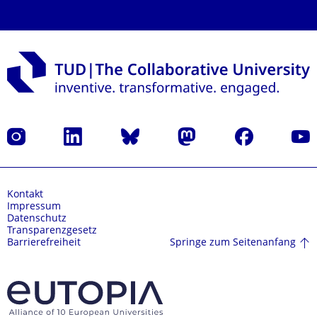
Instagram
LinkedIn
Bluesky
Mastodon
Facebook
Yout
Kontakt
Impressum
Datenschutz
Transparenzgesetz
Springe zum Seitenanfang
Barrierefreiheit