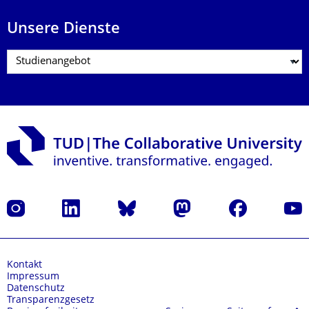
Unsere Dienste
Instagram
LinkedIn
Bluesky
Mastodon
Facebook
Yout
Kontakt
Impressum
Datenschutz
Transparenzgesetz