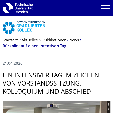
Zur Hauptnavigation springen
Zur Suche springen
Zum Inhalt springen
Breadcrumb-Menü
Startseite
Aktuelles & Publikationen
News
Rückblick auf einen intensiven Tag
21.04.2026
EIN INTENSIVER TAG IM ZEICHEN
VON VORSTANDSSIT­ZUNG,
KOLLOQUIUM UND ABSCHIED