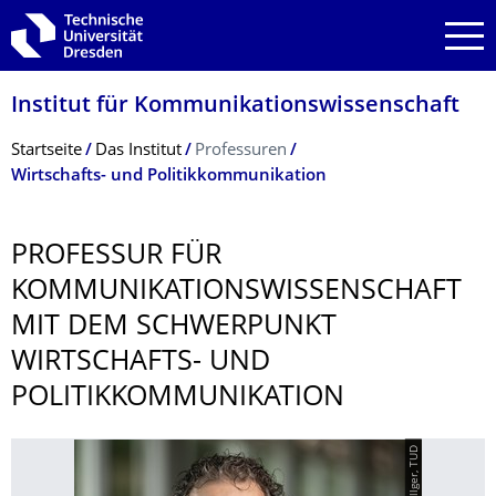
Zur Hauptnavigation springen
Zur Suche springen
Zum Inhalt springen
Institut für Kommunikationswis­senschaft
Breadcrumb-Menü
Startseite
Das Institut
Professuren
Wirtschafts- und Politikkommunikation
PROFESSUR FÜR
KOMMUNIKATIONS­WISSENSCHAFT
MIT DEM SCHWERPUNKT
WIRTSCHAFTS- UND
POLITIKKOMMUNI­KATION
© Sven Ellger, TUD