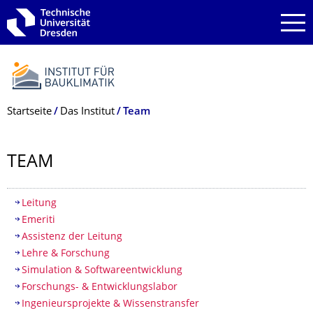
Zur Hauptnavigation springen
Zur Suche springen
Zum Inhalt springen
Breadcrumb-Menü
Startseite
Das Institut
Team
TEAM
Inhaltsverzeichnis
Leitung
Emeriti
Assistenz der Leitung
Lehre & Forschung
Simulation & Softwareentwicklung
Forschungs- & Entwicklungslabor
Ingenieursprojekte & Wissenstransfer