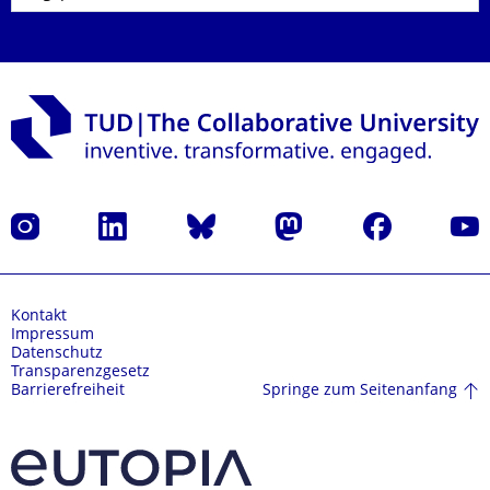
Instagram
LinkedIn
Bluesky
Mastodon
Facebook
Yout
Kontakt
Impressum
Datenschutz
Transparenzgesetz
Springe zum Seitenanfang
Barrierefreiheit