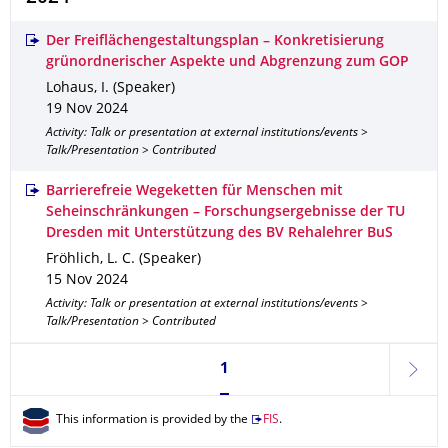
Der Freiflächengestaltungsplan – Konkretisierung
grünordnerischer Aspekte und Abgrenzung zum GOP
Lohaus, I. (Speaker)
19 Nov 2024
Activity: Talk or presentation at external institutions/events >
Talk/Presentation > Contributed
Barrierefreie Wegeketten für Menschen mit
Seheinschränkungen – Forschungsergebnisse der TU
Dresden mit Unterstützung des BV Rehalehrer BuS
Fröhlich, L. C. (Speaker)
15 Nov 2024
Activity: Talk or presentation at external institutions/events >
Talk/Presentation > Contributed
Currently on page 1
1
next
This information is provided by the
FIS
.