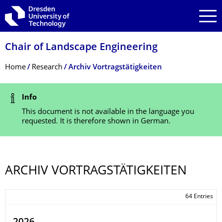
Skip to main navigation
Skip to search
Skip to content
Chair of Landscape Engineering
Breadcrumb Menu
Home
Research
Archiv Vortragstätigkeiten
Status Message
Info
This document is not available in the language you
requested. It is therefore shown in German.
ARCHIV VORTRAG­STÄTIGKEITEN
64 Entries