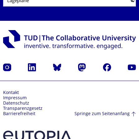
Instagram
LinkedIn
Bluesky
Mastodon
Facebook
Yout
Kontakt
Impressum
Datenschutz
Transparenzgesetz
Springe zum Seitenanfang
Barrierefreiheit