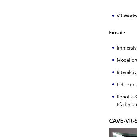
VR-Workst
Einsatz
Immersiv
Modellprü
Interakti
Lehre und
Robotik-K
Pfaderläu
CAVE-VR-