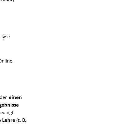
alyse
Online-
lden
einen
gebnisse
leunigt
e Lehre
(z. B.