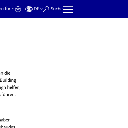
en für
DE
Suche
en die
Building
ign helfen,
zuführen.
haben
gebäudes