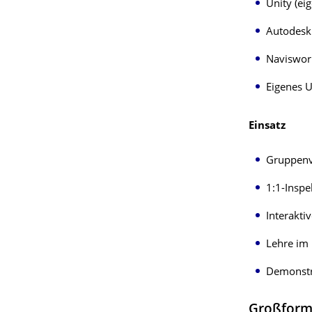
Unity (ei
Autodesk
Naviswork
Eigenes U
Einsatz
Gruppenv
1:1-Inspe
Interakti
Lehre im
Demonstra
Großforma