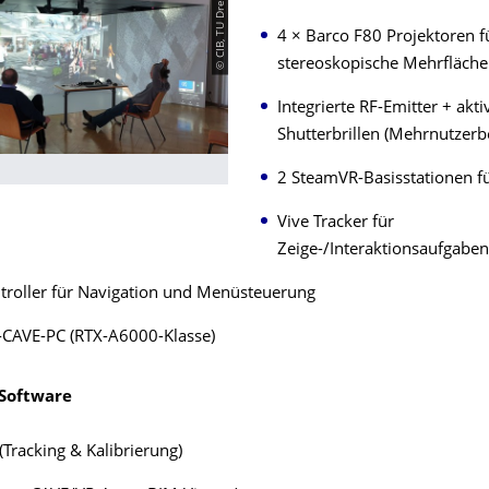
© CIB, TU Dresden
4 × Barco F80 Projektoren f
stereoskopische Mehrfläche
Integrierte RF-Emitter + akti
Shutterbrillen (Mehrnutzerb
2 SteamVR-Basisstationen fü
Vive Tracker für
Zeige-/Interaktionsaufgabe
troller für Navigation und Menüsteuerung
-CAVE-PC (RTX-A6000-Klasse)
 Software
Tracking & Kalibrierung)