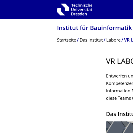
Zur Hauptnavigation springen
Zur Suche springen
Zum Inhalt springen
Institut für Bauinformatik
Breadcrumb-Menü
Startseite
Das Institut
Labore
VR 
VR LAB
Entwerfen un
Kompetenzen 
Information 
diese Teams
Das Instit