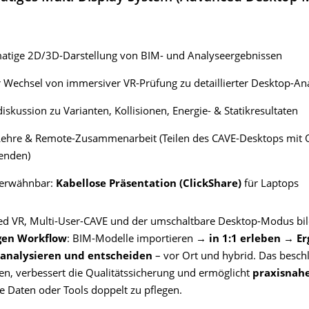
atige 2D/3D-Darstellung von BIM- und Analyseergebnissen
 Wechsel von immersiver VR-Prüfung zu detaillierter Desktop-An
skussion zu Varianten, Kollisionen, Energie- & Statikresultaten
Lehre & Remote-Zusammenarbeit (Teilen des CAVE-Desktops mit 
enden)
 erwähnbar:
Kabellose Präsentation (ClickShare)
für Laptops
d VR, Multi-User-CAVE und der umschaltbare Desktop-Modus bi
gen Workflow
: BIM-Modelle importieren →
in 1:1 erleben
→
Er
analysieren und entscheiden
– vor Ort und hybrid. Das besch
, verbessert die Qualitätssicherung und ermöglicht
praxisnah
e Daten oder Tools doppelt zu pflegen.