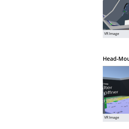
VR Image
Head-Mou
VR Image