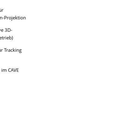
ür
n-Projektion
ve 3D-
etrieb)
r Tracking
n im CAVE