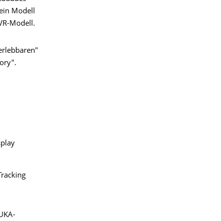
 ein Modell
 VR-Modell.
erlebbaren"
ory".
play
Tracking
KUKA-