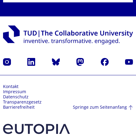
Instagram
LinkedIn
Bluesky
Mastodon
Facebook
Yout
Kontakt
Impressum
Datenschutz
Transparenzgesetz
Springe zum Seitenanfang
Barrierefreiheit