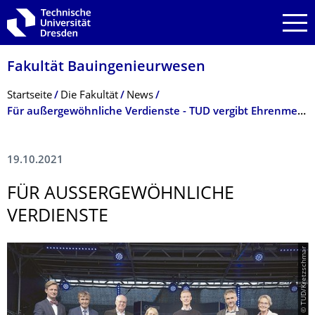
Zur Hauptnavigation springen
Zur Suche springen
Zum Inhalt springen
Fakultät Bauingenieurwesen
Breadcrumb-Menü
Startseite
Die Fakultät
News
Für außergewöhnliche Verdienste - TUD vergibt Ehrenmedaille und sechs Ehrennadeln 2020
19.10.2021
FÜR AUSSERGEWÖHNLI­CHE V
ERDIENSTE
© TUD/Kretzschmar