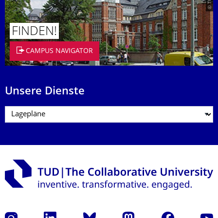
FINDEN!
CAMPUS NAVIGATOR
Unsere Dienste
Instagram
LinkedIn
Bluesky
Mastodon
Facebook
Yout