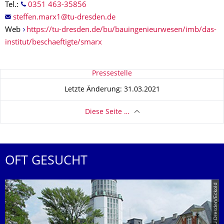
Tel.:
0351 463-35856
Web
https://tu-dresden.de/bu/bauingenieurwesen/imb/das-
institut/beschaeftigte/smarx
Zu dieser Seite
Pressestelle
Letzte Änderung: 31.03.2021
Diese Seite …
OFT GESUCHT
© TU Dresden/Eckold