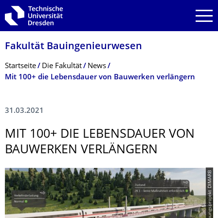
Zur Hauptnavigation springen
Zur Suche springen
Zum Inhalt springen
Fakultät Bauingenieurwesen
Breadcrumb-Menü
Startseite
Die Fakultät
News
Mit 100+ die Lebensdauer von Bauwerken verlängern
31.03.2021
MIT 100+ DIE LEBENSDAUER VON
BAUWERKEN VERLÄNGERN
© Forschungsprojekt DIMARB