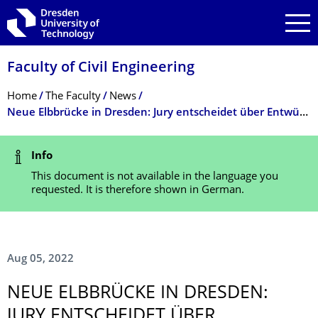
Skip to main navigation
Skip to search
Skip to content
Faculty of Civil Engineering
Breadcrumb Menu
Home
The Faculty
News
Neue Elbbrücke in Dresden: Jury entscheidet über Entwürfe von Studierenden
Status Message
Info
This document is not available in the language you
requested. It is therefore shown in German.
Aug 05, 2022
NEUE ELBBRÜCKE IN DRESDEN:
JURY ENTSCHEIDET ÜBER