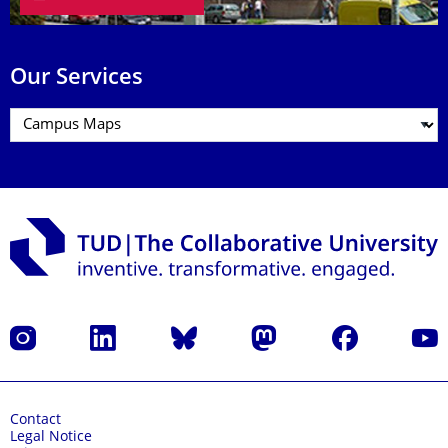
Our Services
Instagram
LinkedIn
Bluesky
Mastodon
Facebook
YouT
Contact
Legal Notice