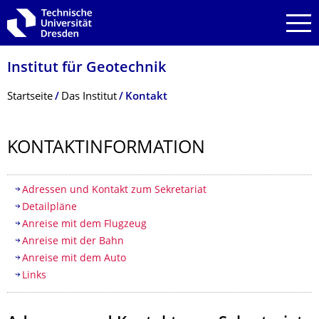
Zur Hauptnavigation springen
Zur Suche springen
Zum Inhalt springen
Institut für Geotechnik
Breadcrumb-Menü
Startseite
Das Institut
Kontakt
KONTAKTINFORMA­TION
Inhaltsverzeichnis
Adressen und Kontakt zum Sekretariat
Detailpläne
Anreise mit dem Flugzeug
Anreise mit der Bahn
Anreise mit dem Auto
Links