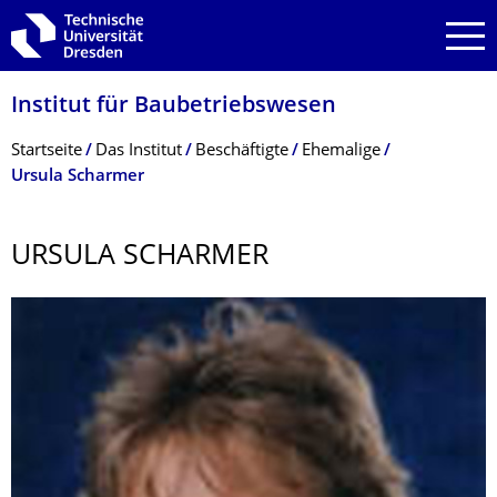
Zur Hauptnavigation springen
Zur Suche springen
Zum Inhalt springen
Institut für Baubetriebswesen
Breadcrumb-Menü
Startseite
Das Institut
Beschäftigte
Ehemalige
Ursula Scharmer
URSULA SCHARMER