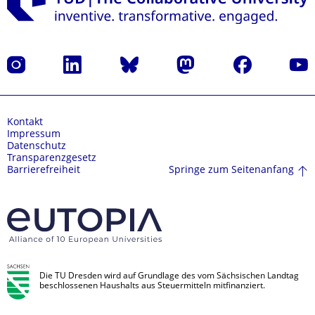
Instagram
LinkedIn
Bluesky
Mastodon
Facebook
Yout
Kontakt
Impressum
Datenschutz
Transparenzgesetz
Springe zum Seitenanfang
Barrierefreiheit
Die TU Dresden wird auf Grundlage des vom Sächsischen Landtag
beschlossenen Haushalts aus Steuermitteln mitfinanziert.