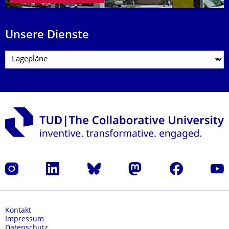
Unsere Dienste
Instagram
LinkedIn
Bluesky
Mastodon
Facebook
Yout
Kontakt
Impressum
Datenschutz