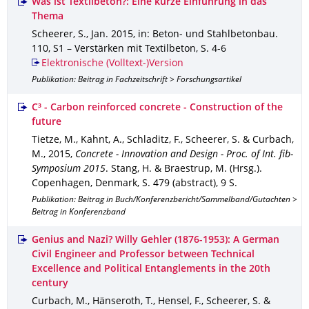
Was ist Textilbeton?: Eine kurze Einführung in das
Thema
Scheerer, S.
,
Jan. 2015
,
in: Beton- und Stahlbetonbau
.
110
,
S1 – Verstärken mit Textilbeton
,
S. 4-6
Elektronische (Volltext-)Version
Publikation: Beitrag in Fachzeitschrift > Forschungsartikel
C³ - Carbon reinforced concrete - Construction of the
future
Tietze, M., Kahnt, A., Schladitz, F., Scheerer, S. & Curbach,
M.
,
2015
,
Concrete - Innovation and Design - Proc. of Int. fib-
Symposium 2015
.
Stang, H. & Braestrup, M. (Hrsg.).
Copenhagen, Denmark
,
S. 479 (abstract)
,
9 S.
Publikation: Beitrag in Buch/Konferenzbericht/Sammelband/Gutachten >
Beitrag in Konferenzband
Genius and Nazi? Willy Gehler (1876-1953): A German
Civil Engineer and Professor between Technical
Excellence and Political Entanglements in the 20th
century
Curbach, M., Hänseroth, T., Hensel, F., Scheerer, S. &