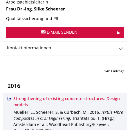
Arbeitsgebietsleiterin
Name
Frau
Dr.-Ing.
Silke
Scheerer
Qualitätssicherung und PR
E-MAIL SENDEN
Kontaktinformationen
146 Einträge
2016
Strengthening of existing concrete structures: Design
models
Mueller, E., Scheerer, S. & Curbach, M.
,
2016
,
Textile Fibre
Composites in Civil Engineering
.
Triantafillou, T. (Hrsg.).
Amsterdam et al.
: Woodhead Publishing/Elsevier
,