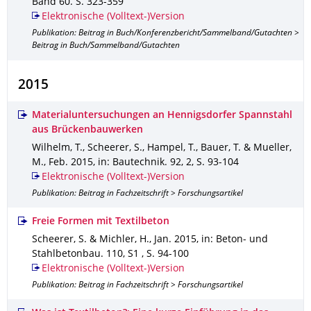
Band 60
.
S. 323-359
Elektronische (Volltext-)Version
Publikation: Beitrag in Buch/Konferenzbericht/Sammelband/Gutachten >
Beitrag in Buch/Sammelband/Gutachten
2015
Materialuntersuchungen an Hennigsdorfer Spannstahl
aus Brückenbauwerken
Wilhelm, T., Scheerer, S., Hampel, T., Bauer, T. & Mueller,
M.
,
Feb. 2015
,
in: Bautechnik
.
92
,
2
,
S. 93-104
Elektronische (Volltext-)Version
Publikation: Beitrag in Fachzeitschrift > Forschungsartikel
Freie Formen mit Textilbeton
Scheerer, S. & Michler, H.
,
Jan. 2015
,
in: Beton- und
Stahlbetonbau
.
110
,
S1
,
S. 94-100
Elektronische (Volltext-)Version
Publikation: Beitrag in Fachzeitschrift > Forschungsartikel