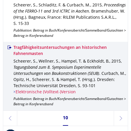
Scheerer, S., Schladitz, F. & Curbach, M.
,
2015
,
Proceedings
of the FERRO-11 and 3rd ICTRC in Aachen
.
Brameshuber, W.
(Hrsg.).
Bagneux, France
: RILEM Publications S.A.R.L.
,
S. 15-33
Publikation: Beitrag in Buch/Konferenzbericht/Sammelband/Gutachten >
Beitrag in Konferenzband
Tragfähigkeitsuntersuchungen an historischen
Fahnenmasten
Scheerer, S., Wellner, S., Hampel, T. & Eckholdt, B.
,
2015
,
Tagungsband zum 8. Symposium Experimentelle
Untersuchungen von Baukonstruktionen (SEUB)
.
Curbach, M.,
Opitz, H., Scheerer, S. & Hampel, T. (Hrsg.).
Dresden
:
Technische Universität Dresden
,
S. 93-101
Elektronische (Volltext-)Version
Publikation: Beitrag in Buch/Konferenzbericht/Sammelband/Gutachten >
Beitrag in Konferenzband
Seite 10, aktuell ausgewählt
10
zurück
weite