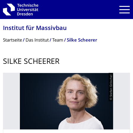
Zur Hauptnavigation springen
Zur Suche springen
Zum Inhalt springen
Institut für Massivbau
Breadcrumb-Menü
Startseite
Das Institut
Team
Silke Scheerer
SILKE SCHEERER
© Stefan Gröschel