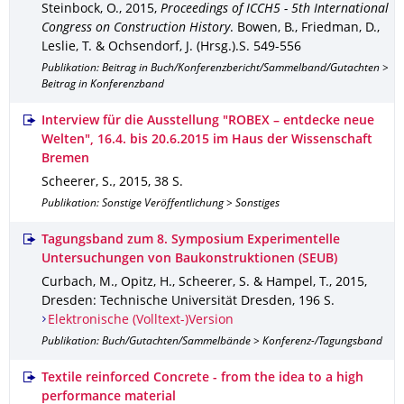
Steinbock, O.
,
2015
,
Proceedings of ICCH5 - 5th International
Congress on Construction History
.
Bowen, B., Friedman, D.,
Leslie, T. & Ochsendorf, J. (Hrsg.).
S. 549-556
Publikation: Beitrag in Buch/Konferenzbericht/Sammelband/Gutachten >
Beitrag in Konferenzband
Interview für die Ausstellung "ROBEX – entdecke neue
Welten", 16.4. bis 20.6.2015 im Haus der Wissenschaft
Bremen
Scheerer, S.
,
2015
,
38 S.
Publikation: Sonstige Veröffentlichung > Sonstiges
Tagungsband zum 8. Symposium Experimentelle
Untersuchungen von Baukonstruktionen (SEUB)
Curbach, M., Opitz, H., Scheerer, S. & Hampel, T.
,
2015
,
Dresden
: Technische Universität Dresden
,
196 S.
Elektronische (Volltext-)Version
Publikation: Buch/Gutachten/Sammelbände > Konferenz-/Tagungsband
Textile reinforced Concrete - from the idea to a high
performance material