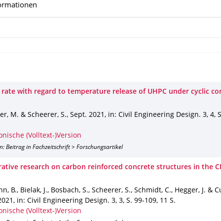
ormationen
 rate with regard to temperature release of UHPC under cyclic c
r, M. & Scheerer, S.
,
Sept. 2021
,
in: Civil Engineering Design
.
3
,
4
,
S
onische (Volltext-)Version
n: Beitrag in Fachzeitschrift > Forschungsartikel
rative research on carbon reinforced concrete structures in the 
, B., Bielak, J., Bosbach, S., Scheerer, S., Schmidt, C., Hegger, J. & 
2021
,
in: Civil Engineering Design
.
3
,
3
,
S. 99-109
,
11 S.
onische (Volltext-)Version