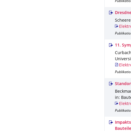
Publikatio
Dresdne
Scheerer
Elektr
Publikatio
11. Sym
Curbach,
Univers
Elektr
Publikati
Standor
Beckmann
in: Baut
Elektr
Publikatio
Impakts
Bauteil