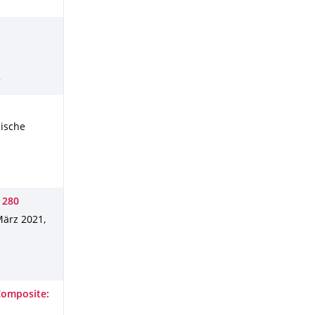
n
nische
 280
ärz 2021
,
Komposite: