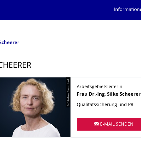
Information
 Scheerer
SCHEERER
© Stefan Gröschel
Arbeitsgebietsleiterin
Name
Frau
Dr.-Ing.
Silke
Scheerer
Qualitätssicherung und PR
E-MAIL SENDEN