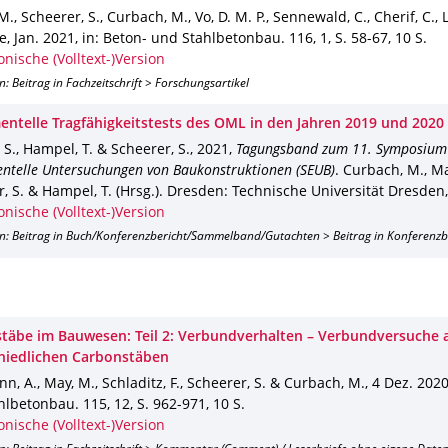
M., Scheerer, S., Curbach, M., Vo, D. M. P., Sennewald, C., Cherif, C., L
re
,
Jan. 2021
,
in: Beton- und Stahlbetonbau
.
116
,
1
,
S. 58-67
,
10 S.
onische (Volltext-)Version
n: Beitrag in Fachzeitschrift > Forschungsartikel
entelle Tragfähigkeitstests des OML in den Jahren 2019 und 2020
 S., Hampel, T. & Scheerer, S.
,
2021
,
Tagungsband zum 11. Symposium
ntelle Untersuchungen von Baukonstruktionen (SEUB)
.
Curbach, M., Mar
, S. & Hampel, T. (Hrsg.).
Dresden
: Technische Universität Dresden
onische (Volltext-)Version
on: Beitrag in Buch/Konferenzbericht/Sammelband/Gutachten > Beitrag in Konferenz
täbe im Bauwesen: Teil 2: Verbundverhalten – Verbundversuche 
hiedlichen Carbonstäben
, A., May, M., Schladitz, F., Scheerer, S. & Curbach, M.
,
4 Dez. 202
hlbetonbau
.
115
,
12
,
S. 962-971
,
10 S.
onische (Volltext-)Version