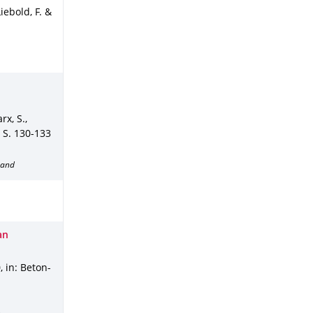
iebold, F. &
x, S.,
,
S. 130-133
band
an
0
,
in: Beton-