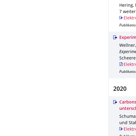
Hering, 
7 weite
Elektr
Publikatio
Experim
Wellner,
Experime
Scheerer
Elektr
Publikati
2020
Carbons
untersc
Schumann
und Sta
Elektr