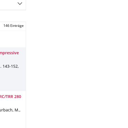
146 Einträge
ompressive
. 143-152
,
CRC/TRR 280
Curbach, M.
,