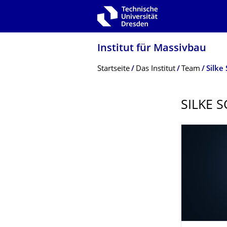
Zur Hauptnavigation springen
Zur Suche springen
Zum Inhalt springen
Institut für Massivbau
Breadcrumb-Menü
Startseite
Das Institut
Team
Silke
SILKE 