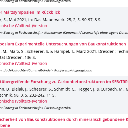
n: Beitrag in Fachzeitschrift > Forschungsartikel
r Märzsymposien im Rückblick
, S.
,
Mai 2021
,
in: Das Mauerwerk
.
25
,
2
,
S. 90-97
,
8 S.
onische (Volltext-)Version
n: Beitrag in Fachzeitschrift > Kommentar (Comment) / Leserbriefe ohne eigene Date
posium Experimentelle Untersuchungen von Baukonstruktionen
 M., Marx, S., Scheerer, S. & Hampel, T.
,
März 2021
,
Dresden
: Tech
ität Dresden
,
136 S.
onische (Volltext-)Version
on: Buch/Gutachten/Sammelbände > Konferenz-/Tagungsband
tübergreifende Forschung zu Carbonbetonstrukturen im SFB/TRR
, B., Bielak, J., Scheerer, S., Schmidt, C., Hegger, J. & Curbach, M.
,
M
echnik
.
98
,
3
,
S. 232-242
,
11 S.
onische (Volltext-)Version
n: Beitrag in Fachzeitschrift > Forschungsartikel
icherheit von Baukonstruktionen durch mineralisch gebundene 
ebene