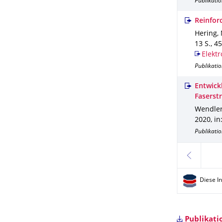
Publikatio
Reinfor
Hering, 
13 S.
,
45
Elektr
Publikatio
Entwick
Faserst
Wendler,
2020
,
in
Publikatio
zurück
Diese I
Publikati