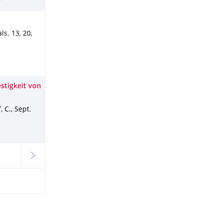
n
als
.
13
,
20
,
stigkeit von
, C.
,
Sept.
weiter