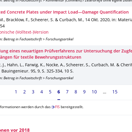
n: Beitrag in Fachzeitschrift > Kommentar (Comment) / Leserbriefe ohne eigene Date
ced Concrete Plates under Impact Load—Damage Quantification
M., Bracklow, F., Scheerer, S. & Curbach, M.
,
14 Okt. 2020
,
in: Materi
54
onische (Volltext-)Version
n: Beitrag in Fachzeitschrift > Forschungsartikel
lung eines neuartigen Prüfverfahrens zur Untersuchung der Zugfe
rängen für textile Bewehrungsstrukturen
 J., Hahn, L., Farwig, K., Nocke, A., Scheerer, S., Curbach, M. & Cherif
: Bauingenieur
.
95
,
9
,
S. 325-334
,
10 S.
n: Beitrag in Fachzeitschrift > Forschungsartikel
1
2
3
4
5
Seite 6, aktuell ausgewählt
6
7
8
9
10
15
nformationen werden durch das
FIS
bereitgestellt.
onen vor 2018