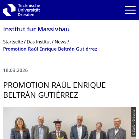
Zur Hauptnavigation springen
Zur Suche springen
Zum Inhalt springen
Institut für Massivbau
Breadcrumb-Menü
Startseite
Das Institut
News
Promotion Raúl Enrique Beltrán Gutiérrez
18.03.2026
PROMOTION RAÚL ENRIQUE
BELTRÁN GUTIÉRREZ
© Stefan Gröschel