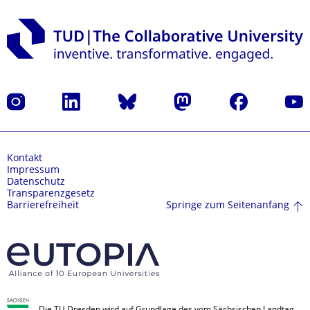
Instagram
LinkedIn
Bluesky
Mastodon
Facebook
Yout
Kontakt
Impressum
Datenschutz
Transparenzgesetz
Springe zum Seitenanfang
Barrierefreiheit