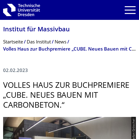
Zur Hauptnavigation springen
Zur Suche springen
Zum Inhalt springen
Institut für Massivbau
Breadcrumb-Menü
Startseite
Das Institut
News
Volles Haus zur Buchpremiere „CUBE. Neues Bauen mit Carbonbeton.“
02.02.2023
VOLLES HAUS ZUR BUCHPREMIERE
„CUBE. NEUES BAUEN MIT
CARBONBETON.“
© Stefan Gröschel