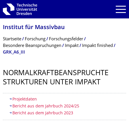
Zur Hauptnavigation springen
Zur Suche springen
Zum Inhalt springen
Institut für Massivbau
Breadcrumb-Menü
Startseite
Forschung
Forschungsfelder
Besondere Beanspruchungen
Impakt
Impakt finished
GRK_A6_III
NORMALKRAFTBE­ANSPRUCHTE
STRUKTUREN UNTER IMPAKT
Inhaltsverzeichnis
Projektdaten
Bericht aus dem Jahrbuch 2024/25
Bericht aus dem Jahrbuch 2023