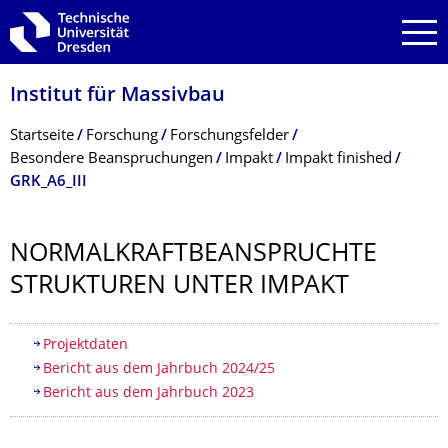
Zur Hauptnavigation springen
Zur Suche springen
Zum Inhalt springen
Institut für Massivbau
Breadcrumb-Menü
Startseite
Forschung
Forschungsfelder
Besondere Beanspruchungen
Impakt
Impakt finished
GRK_A6_III
NORMALKRAFTBE­ANSPRUCHTE
STRUKTUREN UNTER IMPAKT
Inhaltsverzeichnis
Projektdaten
Bericht aus dem Jahrbuch 2024/25
Bericht aus dem Jahrbuch 2023