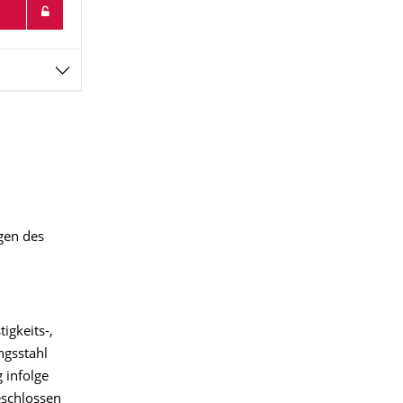
gen des
igkeits-,
ngsstahl
 infolge
eschlossen