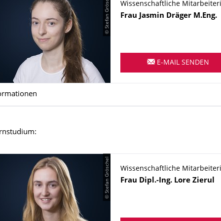
© Stefan Gröschel
Wissenschaftliche Mitarbeiter
Name
Frau
Jasmin
Dräger
M.Eng.
E-MAIL SENDEN
ormationen
rnstudium:
© Stefan Gröschel
Wissenschaftliche Mitarbeiter
Name
Frau
Dipl.-Ing.
Lore
Zierul