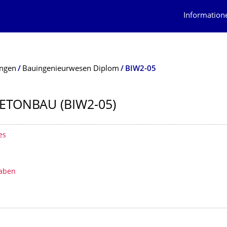
Information
ungen
Bauingenieurwesen Diplom
BIW2-05
ETONBAU (BIW2-05)
erzeichnis
es
gaben