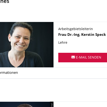
ines
Arbeitsgebietsleiterin
Name
Frau
Dr.-Ing.
Kerstin
Speck
Lehre
E-MAIL SENDEN
ormationen