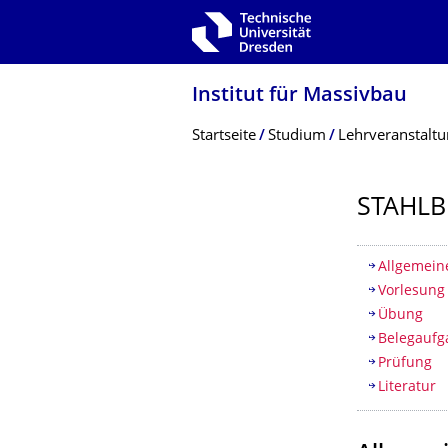
Zur Hauptnavigation springen
Zur Suche springen
Zum Inhalt springen
Institut für Massivbau
Breadcrumb-Menü
Startseite
Studium
Lehrveranstalt
STAHLB
Inhaltsv
Allgemein
Vorlesung
Übung
Belegauf
Prüfung
Literatur