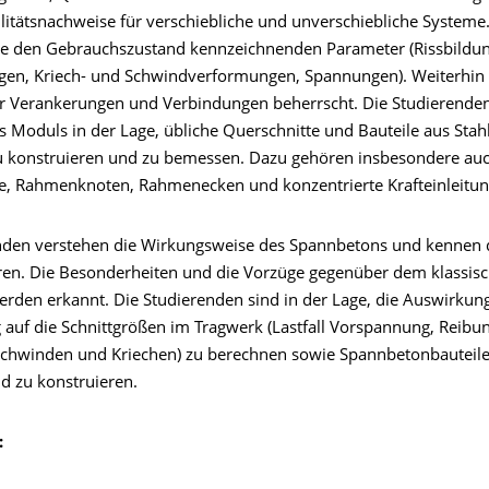
ilitätsnachweise für verschiebliche und unverschiebliche Systeme
ie den Gebrauchszustand kennzeichnenden Parameter (Rissbildun
en, Kriech- und Schwindverformungen, Spannungen). Weiterhin
er Verankerungen und Verbindungen beherrscht. Die Studierende
s Moduls in der Lage, übliche Querschnitte und Bauteile aus Stah
u konstruieren und zu bemessen. Dazu gehören insbesondere au
e, Rahmenknoten, Rahmenecken und konzentrierte Krafteinleitun
nden verstehen die Wirkungsweise des Spannbetons und kennen d
en. Die Besonderheiten und die Vorzüge gegenüber dem klassis
erden erkannt. Die Studierenden sind in der Lage, die Auswirkun
auf die Schnittgrößen im Tragwerk (Lastfall Vorspannung, Reibu
 Schwinden und Kriechen) zu berechnen sowie Spannbetonbauteile
d zu konstruieren.
: