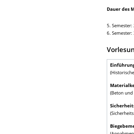
Dauer des M
5. Semester:
6. Semester:
Vorlesu
Einführun
(Historisch
Materialk
(Beton und 
Sicherhei
(Sicherhei
Biegebeme