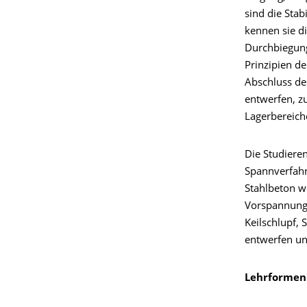
sind die Stab
kennen sie d
Durchbiegung
Prinzipien d
Abschluss de
entwerfen, z
Lagerbereich
Die Studiere
Spannverfahr
Stahlbeton w
Vorspannung 
Keilschlupf,
entwerfen un
Lehrformen