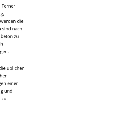
. Ferner
g,
 werden die
n sind nach
lbeton zu
ch
gen.
ie üblichen
chen
gen einer
ng und
 zu