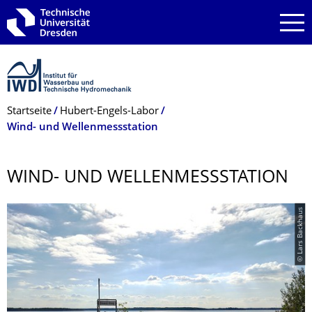
Zur Hauptnavigation springen
Zur Suche springen
Zum Inhalt springen
Breadcrumb-Menü
Startseite
Hubert-­Engels-­Labor
Wind- und Wellenmessstation
WIND- UND WELLENMESSSTA­TION
© Lars Backhaus