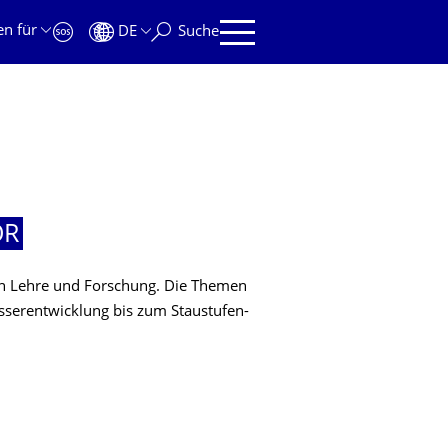
en für
DE
Suche
OR
 in Lehre und Forschung. Die Themen
serentwicklung bis zum Staustufen-
OR