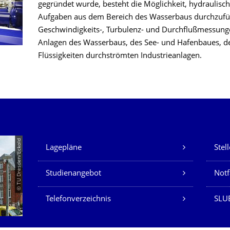
gegründet wurde, besteht die Möglichkeit, hydraulisc
Aufgaben aus dem Bereich des Wasserbaus durchzufüh
Geschwindigkeits-, Turbulenz- und Durchflußmessunge
Anlagen des Wasserbaus, des See- und Hafenbaues, d
Flüssigkeiten durchströmten Industrieanlagen.
Unsere Dienste
© TU Dresden/Eckold
Lagepläne
Stel
Studienangebot
Not
Telefonverzeichnis
SLU