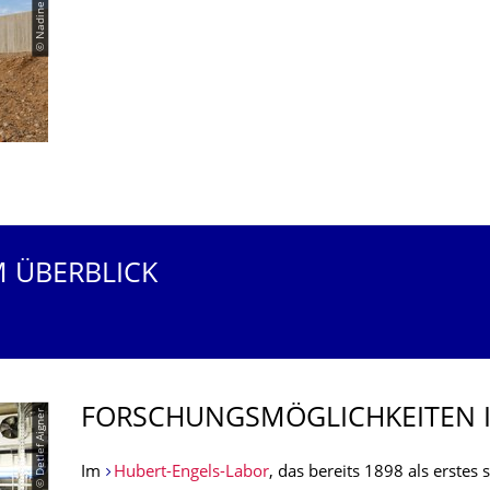
© Nadine Müller
M ÜBERBLICK
FORSCHUNGSMÖG­LICHKEITEN 
© Detlef Aigner
Im
Hubert-Engels-Labor
, das bereits 1898 als erstes