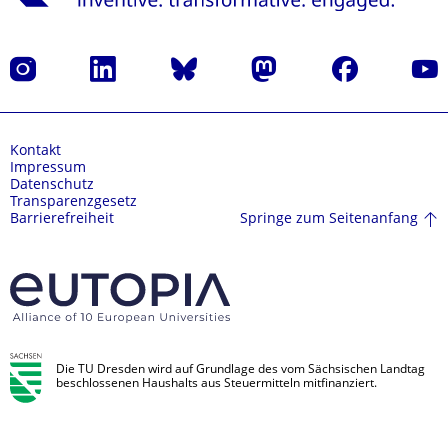
Instagram
LinkedIn
Bluesky
Mastodon
Facebook
Yout
Kontakt
Impressum
Datenschutz
Transparenzgesetz
Springe zum Seitenanfang
Barrierefreiheit
Die TU Dresden wird auf Grundlage des vom Sächsischen Landtag
beschlossenen Haushalts aus Steuermitteln mitfinanziert.