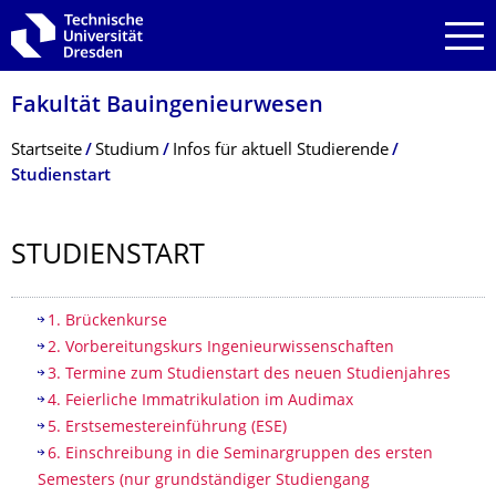
Zur Hauptnavigation springen
Zur Suche springen
Zum Inhalt springen
Fakultät Bauingenieurwesen
Breadcrumb-Menü
Startseite
Studium
Infos für aktuell Studierende
Studienstart
STUDIENSTART
Inhaltsverzeichnis
1. Brückenkurse
2. Vorbereitungskurs Ingenieurwissenschaften
3. Termine zum Studienstart des neuen Studienjahres
4. Feierliche Immatrikulation im Audimax
5. Erstsemestereinführung (ESE)
6. Einschreibung in die Seminargruppen des ersten
Semesters (nur grundständiger Studiengang