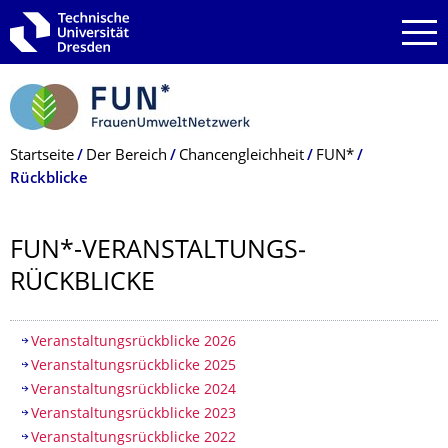
Zur Hauptnavigation springen
Zur Suche springen
Zum Inhalt springen
Breadcrumb-Menü
Startseite
Der Bereich
Chancengleichheit
FUN*
Rückblicke
FUN*-VERANSTALTUNGS­
RÜCKBLICKE
Inhaltsverzeichnis
Veranstaltungsrückblicke 2026
Veranstaltungsrückblicke 2025
Veranstaltungsrückblicke 2024
Veranstaltungsrückblicke 2023
Veranstaltungsrückblicke 2022