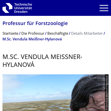
Zur Hauptnavigation springen
Zur Suche springen
Zum Inhalt springen
Professur für Forstzoologie
Breadcrumb-Menü
Startseite
Die Professur
Beschäftigte
Details Mitarbeiter
M.Sc. Vendula Meißner-Hylanová
M.SC. VENDULA MEISSNER-H
YLANOVÁ
© Vendula Meißner-Hylanová