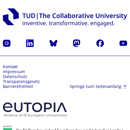
Instagram
LinkedIn
Bluesky
Mastodon
Facebook
Yout
Kontakt
Impressum
Datenschutz
Transparenzgesetz
Springe zum Seitenanfang
Barrierefreiheit