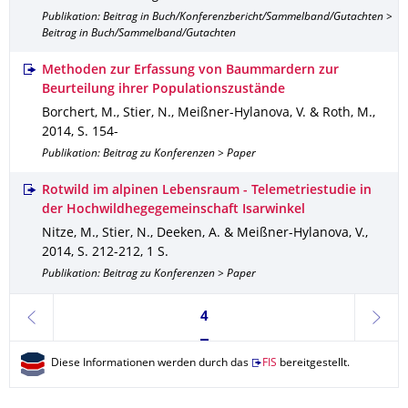
Publikation: Beitrag in Buch/Konferenzbericht/Sammelband/Gutachten >
Beitrag in Buch/Sammelband/Gutachten
Methoden zur Erfassung von Baummardern zur
Beurteilung ihrer Populationszustände
Borchert, M., Stier, N., Meißner-Hylanova, V. & Roth, M.
,
2014
,
S. 154-
Publikation: Beitrag zu Konferenzen > Paper
Rotwild im alpinen Lebensraum - Telemetriestudie in
der Hochwildhegegemeinschaft Isarwinkel
Nitze, M., Stier, N., Deeken, A. & Meißner-Hylanova, V.
,
2014
,
S. 212-212
,
1 S.
Publikation: Beitrag zu Konferenzen > Paper
Seite 4, aktuell ausgewählt
4
zurück
weite
Diese Informationen werden durch das
FIS
bereitgestellt.