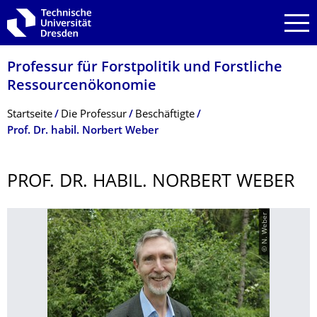
Zur Hauptnavigation springen
Zur Suche springen
Zum Inhalt springen
Professur für Forstpolitik und Forstliche
Ressourcenökonomie
Breadcrumb-Menü
Startseite
Die Professur
Beschäftigte
Prof. Dr. habil. Norbert Weber
PROF. DR. HABIL. NORBERT WEBER
© N. Weber