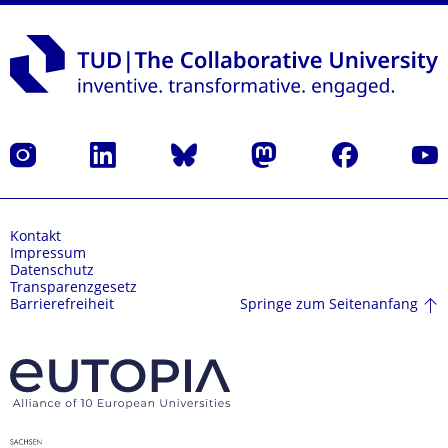
Instagram
LinkedIn
Bluesky
Mastodon
Facebook
Yout
Kontakt
Impressum
Datenschutz
Transparenzgesetz
Springe zum Seitenanfang
Barrierefreiheit