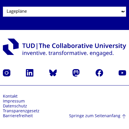
Instagram
LinkedIn
Bluesky
Mastodon
Facebook
Yout
Kontakt
Impressum
Datenschutz
Transparenzgesetz
Springe zum Seitenanfang
Barrierefreiheit