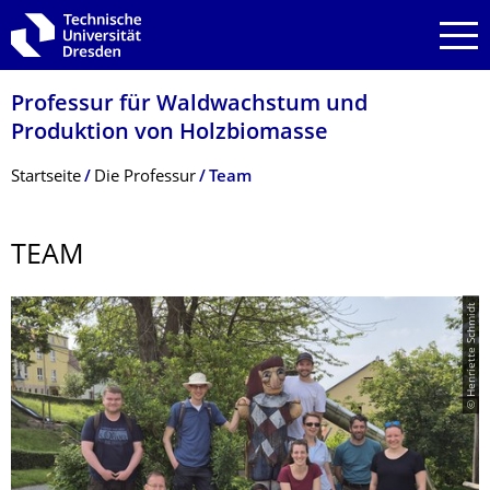
Zur Hauptnavigation springen
Zur Suche springen
Zum Inhalt springen
Professur für Waldwachstum und
Produktion von Holzbiomasse
Breadcrumb-Menü
Startseite
Die Professur
Team
TEAM
© Henriette Schmidt