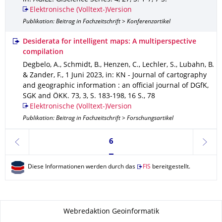
Elektronische (Volltext-)Version
Publikation: Beitrag in Fachzeitschrift > Konferenzartikel
Desiderata for intelligent maps: A multiperspective
compilation
Degbelo, A., Schmidt, B., Henzen, C., Lechler, S., Lubahn, B.
& Zander, F.
,
1 Juni 2023
,
in: KN - Journal of cartography
and geographic information : an official journal of DGfK,
SGK and ÖKK
.
73
,
3
,
S. 183-198
,
16 S.
,
78
Elektronische (Volltext-)Version
Publikation: Beitrag in Fachzeitschrift > Forschungsartikel
Seite 6, aktuell ausgewählt
6
zurück
weite
Diese Informationen werden durch das
FIS
bereitgestellt.
Zu dieser Seite
Webredaktion Geoinformatik