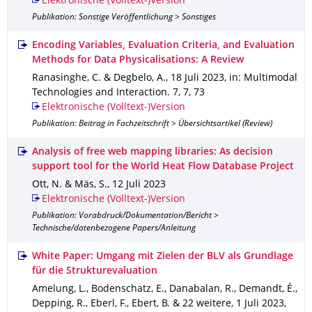
Elektronische (Volltext-)Version
Publikation: Sonstige Veröffentlichung > Sonstiges
Encoding Variables, Evaluation Criteria, and Evaluation
Methods for Data Physicalisations: A Review
Ranasinghe, C. & Degbelo, A.
,
18 Juli 2023
,
in: Multimodal
Technologies and Interaction
.
7
,
7
,
73
Elektronische (Volltext-)Version
Publikation: Beitrag in Fachzeitschrift > Übersichtsartikel (Review)
Analysis of free web mapping libraries: As decision
support tool for the World Heat Flow Database Project
Ott, N. & Mäs, S.
,
12 Juli 2023
Elektronische (Volltext-)Version
Publikation: Vorabdruck/Dokumentation/Bericht >
Technische/datenbezogene Papers/Anleitung
White Paper: Umgang mit Zielen der BLV als Grundlage
für die Strukturevaluation
Amelung, L., Bodenschatz, E., Danabalan, R., Demandt, É.,
Depping, R., Eberl, F., Ebert, B. & 22 weitere
,
1 Juli 2023
,