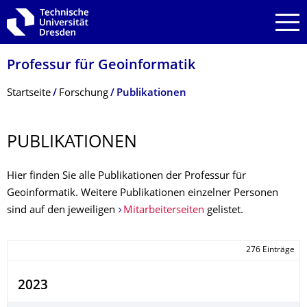
Zur Hauptnavigation springen
Zur Suche springen
Zum Inhalt springen
Professur für Geoinformatik
Breadcrumb-Menü
Startseite
Forschung
Publikationen
PUBLIKATIONEN
Hier finden Sie alle Publikationen der Professur für
Geoinformatik. Weitere Publikationen einzelner Personen
sind auf den jeweiligen
Mitarbeiterseiten
gelistet.
276 Einträge
2023