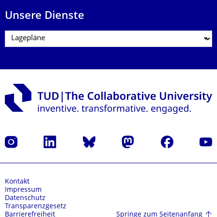
Unsere Dienste
Instagram
LinkedIn
Bluesky
Mastodon
Facebook
Yout
Kontakt
Impressum
Datenschutz
Transparenzgesetz
Springe zum Seitenanfang
Barrierefreiheit