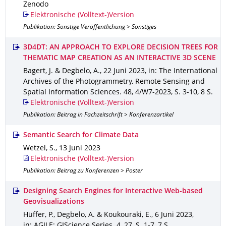
Zenodo
Elektronische (Volltext-)Version
Publikation: Sonstige Veröffentlichung > Sonstiges
3D4DT: AN APPROACH TO EXPLORE DECISION TREES FOR
THEMATIC MAP CREATION AS AN INTERACTIVE 3D SCENE
Bagert, J. & Degbelo, A.
,
22 Juni 2023
,
in: The International
Archives of the Photogrammetry, Remote Sensing and
Spatial Information Sciences
.
48
,
4/W7-2023
,
S. 3-10
,
8 S.
Elektronische (Volltext-)Version
Publikation: Beitrag in Fachzeitschrift > Konferenzartikel
Semantic Search for Climate Data
Wetzel, S.
,
13 Juni 2023
Elektronische (Volltext-)Version
Publikation: Beitrag zu Konferenzen > Poster
Designing Search Engines for Interactive Web-based
Geovisualizations
Hüffer, P., Degbelo, A. & Koukouraki, E.
,
6 Juni 2023
,
in: AGILE: GIScience Series
.
4
,
27
,
S. 1-7
,
7 S.