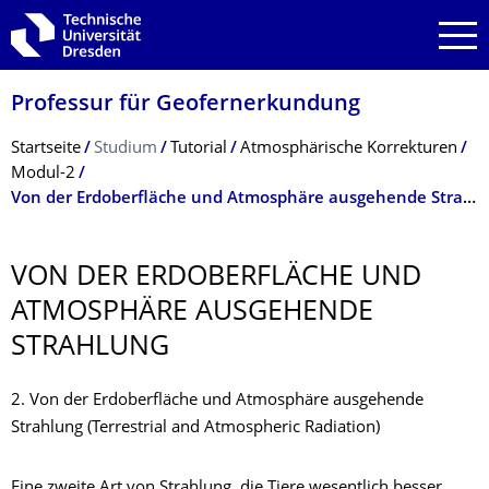
Zur Hauptnavigation springen
Zur Suche springen
Zum Inhalt springen
Professur für Geofernerkundung
Breadcrumb-Menü
Startseite
Studium
Tutorial
Atmosphärische Korrekturen
Modul-2
Von der Erdoberfläche und Atmosphäre ausgehende Strahlung
VON DER ERDOBERFLÄCHE UND
ATMOSPHÄRE AUSGEHENDE
STRAHLUNG
2. Von der Erdoberfläche und Atmosphäre ausgehende
Strahlung (Terrestrial and Atmospheric Radiation)
Eine zweite Art von Strahlung, die Tiere wesentlich besser