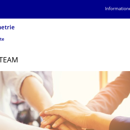
Information
etrie
te
 TEAM