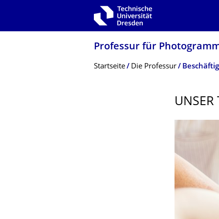
Zur Hauptnavigation springen
Zur Suche springen
Zum Inhalt springen
Professur für Photogramm
Breadcrumb-Menü
Startseite
Die Professur
Beschäftig
UNSER