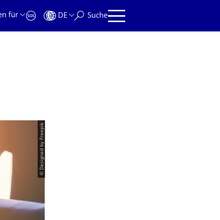
en für
DE
Suche
© Designed by Freepik