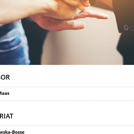
SOR
Maas
RIAT
wska-Bosse