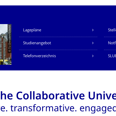
Unsere Dienste
© TU Dresden/Eckold
Lagepläne
Stel
Studienangebot
Not
Telefonverzeichnis
SLU