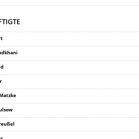
TIGTE
rt
udkhani
ld
r
 Matzke
ulsow
reußel
er