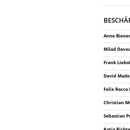
BESCHÄF
Anne Biene
Milad Davo
Frank Liebo
David Made
Felix Rocco
Christian M
Sebastian P
Katja Richt