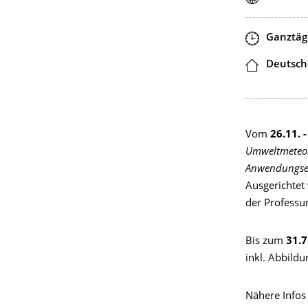
Zeit
Ganztäg
Ort
Deutsch
Vom
26.11. 
Umweltmeteoro
Anwendungse
Ausgerichtet
der Professu
Bis zum
31.7
inkl. Abbildu
Nähere Infos