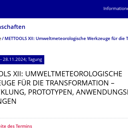
Information
schaf­ten
e
- 28.11.2024; Tagung
LS XII: UMWELTMETEORO­LOGISCHE
UGE FÜR DIE TRANSFORMATION –
KLUNG, PROTOTYPEN, ANWENDUNGS
NGEN
ite des Termins