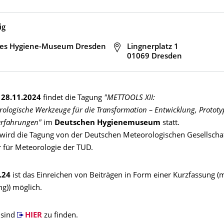
ig
es Hygiene-Museum Dresden
Adresse
Lingnerplatz 1
01069 Dresden
- 28.11.2024
findet die Tagung
"METTOOLS XII:
logische Werkzeuge für die Transformation – Entwicklung, Prototy
rfahrungen"
im
Deutschen Hygienemuseum
statt.
 wird die Tagung von der Deutschen Meteorologischen Gesellsch
r für Meteorologie der TUD.
.24
ist das Einreichen von Beiträgen in Form einer Kurzfassung (m
ng)) möglich.
 sind
HIER
zu finden.