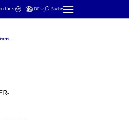
en für
DE
Suche
METTOOLS XII: Umweltmeteorologische Werkzeuge für die Transformation – Entwicklung, Prototypen, Anwendungserfahrungen
ER­