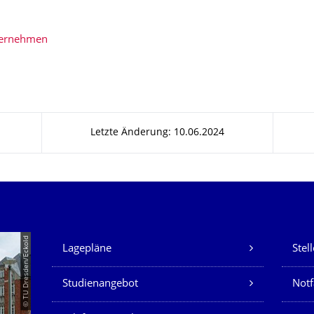
bernehmen
Letzte Änderung: 10.06.2024
Unsere Dienste
© TU Dresden/Eckold
Lagepläne
Stel
Studienangebot
Not