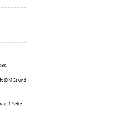
pen,
aft (DMG) und
ax. 1 Seite