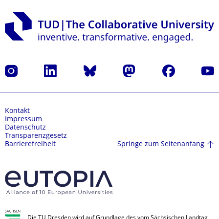
Instagram
LinkedIn
Bluesky
Mastodon
Facebook
Yout
Kontakt
Impressum
Datenschutz
Transparenzgesetz
Springe zum Seitenanfang
Barrierefreiheit
Die TU Dresden wird auf Grundlage des vom Sächsischen Landtag