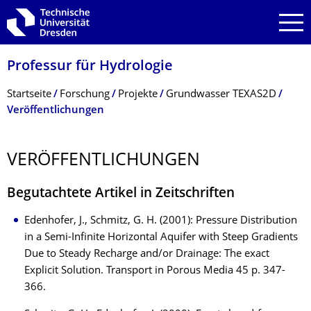
Zur Hauptnavigation springen
Zur Suche springen
Zum Inhalt springen
Professur für Hydrologie
Breadcrumb-Menü
Startseite
Forschung
Projekte
Grundwasser TEXAS2D
Veröffentlichungen
VERÖFFENTLI­CHUNGEN
Begutachtete Artikel in Zeitschriften
Edenhofer, J., Schmitz, G. H. (2001): Pressure Distribution
in a Semi-Infinite Horizontal Aquifer with Steep Gradients
Due to Steady Recharge and/or Drainage: The exact
Explicit Solution. Transport in Porous Media 45 p. 347-
366.