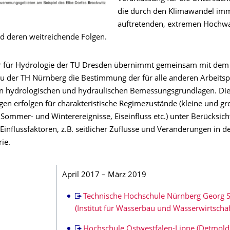
die durch den Klimawandel imm
auftretenden, extremen Hochwa
nd deren weitreichende Folgen.
ur für Hydrologie der TU Dresden übernimmt gemeinsam mit de
u der TH Nürnberg die Bestimmung der für alle anderen Arbeits
en hydrologischen und hydraulischen Bemessungsgrundlagen. Di
en erfolgen für charakteristische Regimezustände (kleine und gr
Sommer- und Winterereignisse, Eiseinfluss etc.) unter Berücksich
Einflussfaktoren, z.B. seitlicher Zuflüsse und Veränderungen in d
ie.
April 2017 – März 2019
Technische Hochschule Nürnberg Georg
(Institut für Wasserbau und Wasserwirtschaf
Hochschule Ostwestfalen-Lippe (Detmold