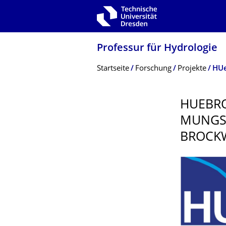
Zur Hauptnavigation springen
Zur Suche springen
Zum Inhalt springen
Professur für Hydrologie
Breadcrumb-Menü
Startseite
Forschung
Projekte
HU
HUEBR
MUNGSG
BROCK