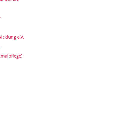
r
icklung e.V.
r
kmalpflege)