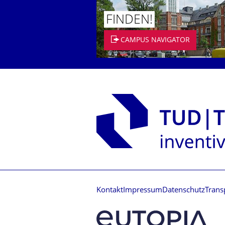
FINDEN!
CAMPUS NAVIGATOR
Kontakt
Impressum
Datenschutz
Trans