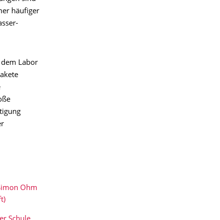
er häufiger
sser-
m dem Labor
pakete
e
oße
tigung
er
 Simon Ohm
t)
er Schule