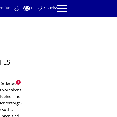
en für
DE
Suche
FES
1
ördertes
s Vorhabens
s eine inno-
servorsorge-
rsucht.
ungen sind