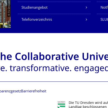
© TU Dresden/Eckold
Studienangebot
Not
Telefonverzeichnis
SLU
parenzgesetz
Barrierefreiheit
Die TU Dresden wird au
Landtag beschlossenen 