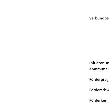
Verbundpa
Initiator u
Kommune
Förderpro
Fördersch
Förderken