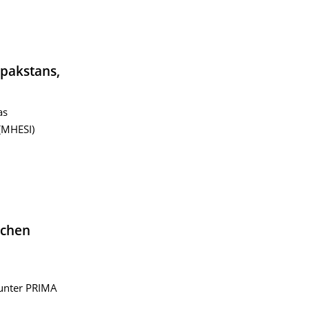
lpakstans,
as
(MHESI)
ichen
 unter PRIMA