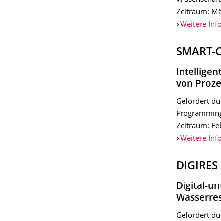
Wissenschaft
Zeitraum: Mä
Weitere Inf
SMART-C
Intellige
von Proze
Gefördert du
Programming 
Zeitraum: Fe
Weitere Inf
DIGIRES
Digital-un
Wasserre
Gefördert du