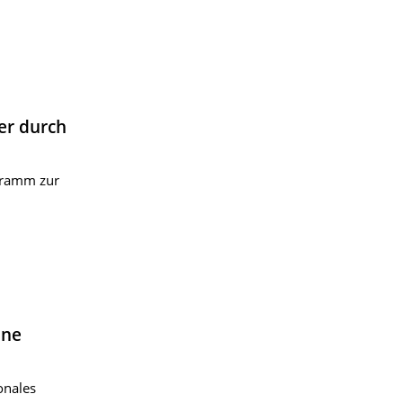
er durch
gramm zur
ine
onales