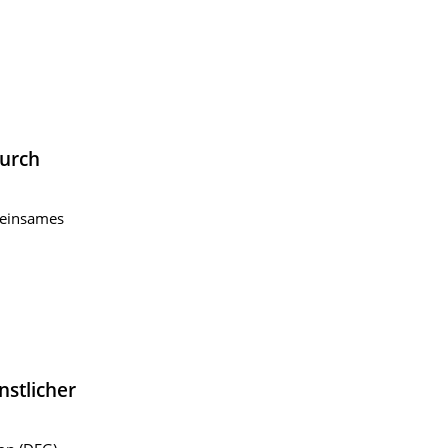
durch
meinsames
nstlicher