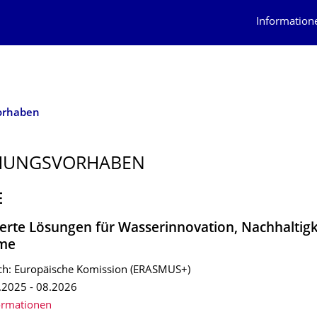
Information
orhaben
HUNGSVOR­HABEN
E
erte Lösungen für Wasserinnovation, Nachhaltigk
me
ch: Europäische Komission (ERASMUS+)
.2025 - 08.2026
ormationen