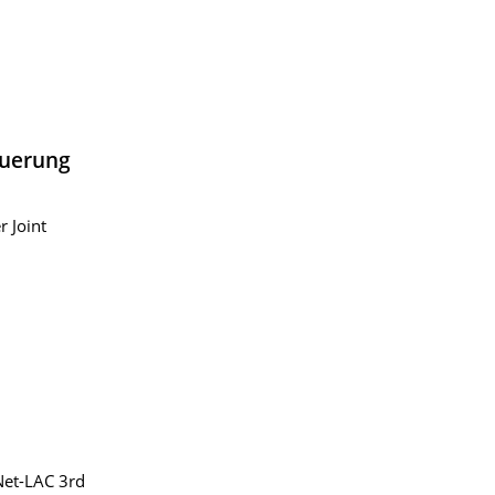
euerung
 Joint
Net-LAC 3rd