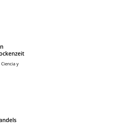
in
ockenzeit
 Ciencia y
andels