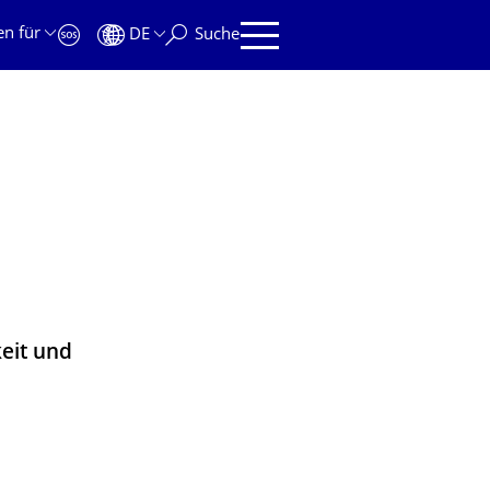
en für
DE
Suche
eit und