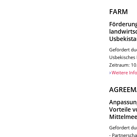
FARM
Förderun
landwirts
Usbekista
Gefördert du
Usbekisches 
Zeitraum: 10
Weitere Inf
AGREEM
Anpassung
Vorteile 
Mittelme
Gefördert du
- Partnersch