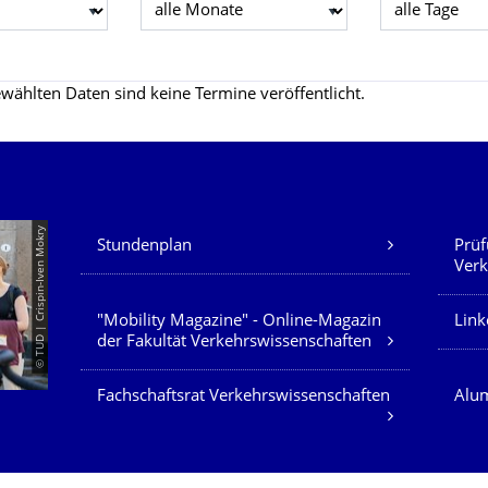
Monat wählen
Tag wählen
wählten Daten sind keine Termine veröffentlicht.
Unsere Dienste
© TUD | Crispin-Iven Mokry
Stundenplan
Prüf
Verk
"Mobility Magazine" - Online-Magazin
Link
der Fakultät Verkehrswissenschaften
Fachschaftsrat Verkehrswissenschaften
Alum