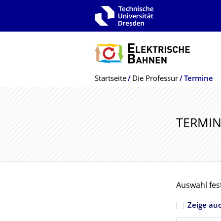
Zur Hauptnavigation springen
Zur Suche springen
Zum Inhalt springen
Breadcrumb-Menü
Startseite
Die Professur
Termine
TERMIN
Auswahl fes
Zeige au