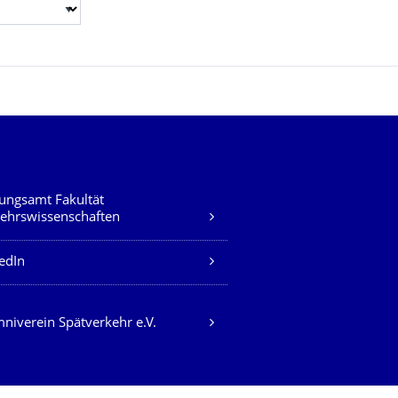
ungsamt Fakultät
ehrswissenschaften
edIn
niverein Spätverkehr e.V.