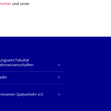
Partner
und unser
ungsamt Fakultät
ehrswissenschaften
edIn
niverein Spätverkehr e.V.