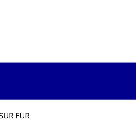
RT WELTWEIT MIT STARKEN PARTNERN
SUR FÜR