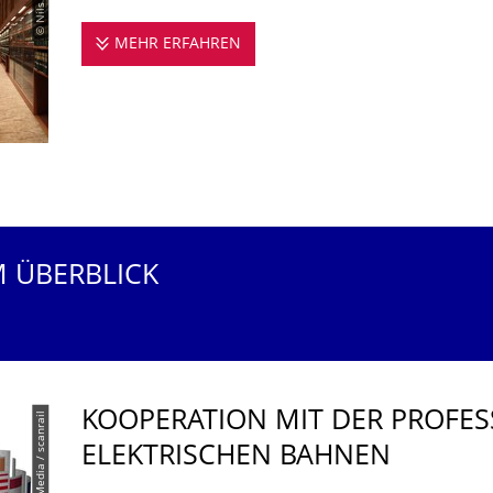
MEHR ERFAHREN
UNSERE PROFESSUR KOOPERIE
M ÜBERBLICK
KOOPERATION MIT DER PROFES
© PantherMedia / scanrail
ELEKTRISCHEN BAHNEN