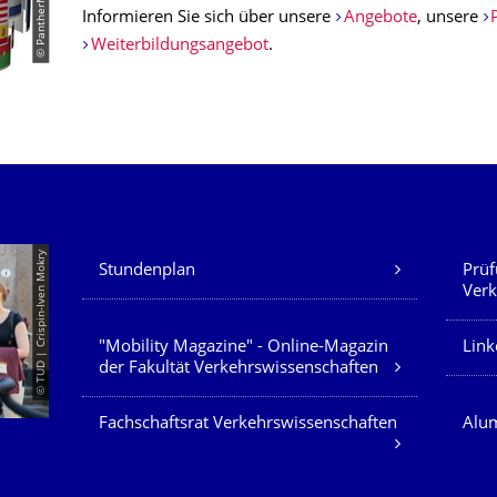
Informieren Sie sich über unsere
Angebote
, unsere
Weiterbildungsangebot
.
Unsere Dienste
© TUD | Crispin-Iven Mokry
Stundenplan
Prüf
Verk
"Mobility Magazine" - Online-Magazin
Link
der Fakultät Verkehrswissenschaften
Fachschaftsrat Verkehrswissenschaften
Alum